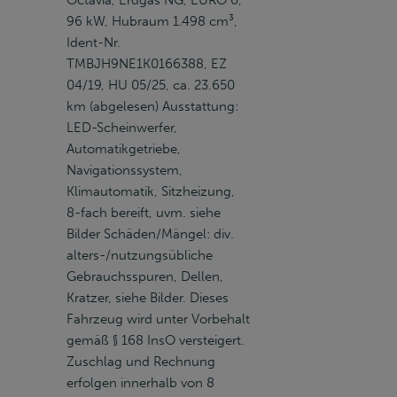
Octavia, Erdgas NG, EURO 6,
96 kW, Hubraum 1.498 cm³,
Ident-Nr.
TMBJH9NE1K0166388, EZ
04/19, HU 05/25, ca. 23.650
km (abgelesen) Ausstattung:
LED-Scheinwerfer,
Automatikgetriebe,
Navigationssystem,
Klimautomatik, Sitzheizung,
8-fach bereift, uvm. siehe
Bilder Schäden/Mängel: div.
alters-/nutzungsübliche
Gebrauchsspuren, Dellen,
Kratzer, siehe Bilder. Dieses
Fahrzeug wird unter Vorbehalt
gemäß § 168 InsO versteigert.
Zuschlag und Rechnung
erfolgen innerhalb von 8