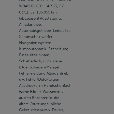
Hubraum 4.395 cm³, Ident-Nr.
WBAFH21020LK42927, EZ
03/11, ca. 185.855 km
(abgelesen) Ausstattung:
Allradantrieb,
Automatikgetriebe, Ledersitze,
Xenonscheinwerfer,
Navigationssystem,
Klimaautomatik, Sitzheizung,
Einzelsitze hinten,
Schiebedach, uvm. siehe
Bilder Schäden/Mängel:
Fehlermeldung Allradantrieb,
div. Fehler/Defekte gem.
Ausdrucke im Handschuhfach
(siehe Bilder), Wasserein-/-
austritt Beifahrertür, div.
alters-/nutzungsübliche
Gebrauchsspuren, Dellen,