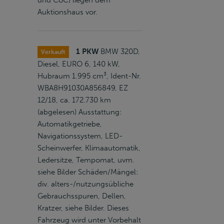
und CoC) liegen dem
Auktionshaus vor.
1 PKW
BMW 320D,
Verkauft
Diesel, EURO 6, 140 kW,
Hubraum 1.995 cm³, Ident-Nr.
WBA8H91030A856849, EZ
12/18, ca. 172.730 km
(abgelesen) Ausstattung:
Automatikgetriebe,
Navigationssystem, LED-
Scheinwerfer, Klimaautomatik,
Ledersitze, Tempomat, uvm.
siehe Bilder Schäden/Mängel:
div. alters-/nutzungsübliche
Gebrauchsspuren, Dellen,
Kratzer, siehe Bilder. Dieses
Fahrzeug wird unter Vorbehalt