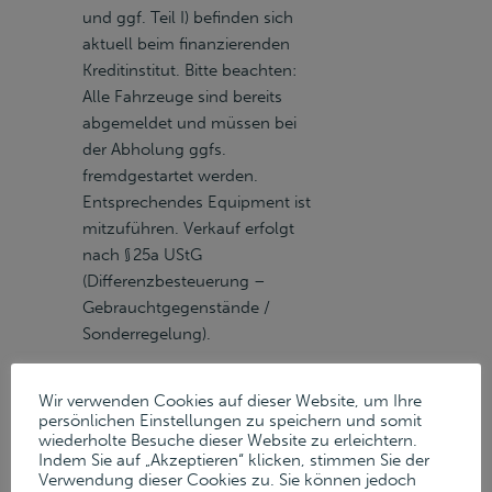
und ggf. Teil I) befinden sich
aktuell beim finanzierenden
Kreditinstitut. Bitte beachten:
Alle Fahrzeuge sind bereits
abgemeldet und müssen bei
der Abholung ggfs.
fremdgestartet werden.
Entsprechendes Equipment ist
mitzuführen. Verkauf erfolgt
nach § 25a UStG
(Differenzbesteuerung –
Gebrauchtgegenstände /
Sonderregelung).
Wir verwenden Cookies auf dieser Website, um Ihre
persönlichen Einstellungen zu speichern und somit
1 Van
FORD
Verkauft
wiederholte Besuche dieser Website zu erleichtern.
Transit, Diesel, EURO 6, 96
Indem Sie auf „Akzeptieren“ klicken, stimmen Sie der
kW, Hubraum 1.995 cm³,
Verwendung dieser Cookies zu. Sie können jedoch