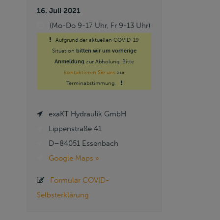
16. Juli 2021
(Mo-Do 9-17 Uhr, Fr 9-13 Uhr)
Aufgrund der aktuellen COVID-19
Situation
bitten wir um vorherige
Anmeldung
zur Abholung. Bitte
kontaktieren Sie uns
zur
Terminabstimmung.
exaKT Hydraulik GmbH
Lippenstraße 41
D–84051 Essenbach
Google Maps »
Formular COVID-
Selbsterklärung