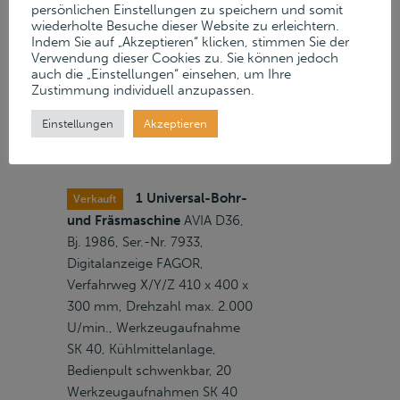
persönlichen Einstellungen zu speichern und somit
Kühlmittelanlage,
wiederholte Besuche dieser Website zu erleichtern.
Indem Sie auf „Akzeptieren“ klicken, stimmen Sie der
Späneförderer, 12 Stahlhalter
Verwendung dieser Cookies zu. Sie können jedoch
für Innen-/
auch die „Einstellungen“ einsehen, um Ihre
Aussenbearbeitung, 10
Zustimmung individuell anzupassen.
angetriebene Werkzeuge, 1
Einstellungen
Akzeptieren
Posten Backen
1 Universal-Bohr-
Verkauft
und Fräsmaschine
AVIA D36,
Bj. 1986, Ser.-Nr. 7933,
Digitalanzeige FAGOR,
Verfahrweg X/Y/Z 410 x 400 x
300 mm, Drehzahl max. 2.000
U/min., Werkzeugaufnahme
SK 40, Kühlmittelanlage,
Bedienpult schwenkbar, 20
Werkzeugaufnahmen SK 40