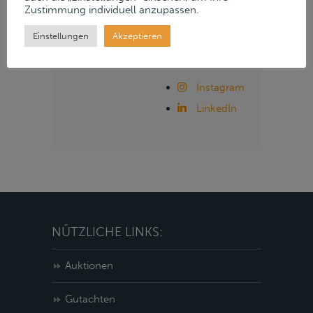
Zustimmung individuell anzupassen.
& Partner auf
Einstellungen
Akzeptieren
unseren Social
Media Kanälen:
Instagram
LinkedIn
NÜTZLICHE LINKS:
Auktionen
Gutachten