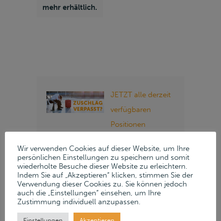
mehr erhältlich.
JETZT alle derzeit
verfügbaren
Positionen
anzeigen »
Wir verwenden Cookies auf dieser Website, um Ihre
persönlichen Einstellungen zu speichern und somit
wiederholte Besuche dieser Website zu erleichtern.
Folgen Sie Lueders
Indem Sie auf „Akzeptieren“ klicken, stimmen Sie der
& Partner auf
Verwendung dieser Cookies zu. Sie können jedoch
auch die „Einstellungen“ einsehen, um Ihre
unseren Social
Zustimmung individuell anzupassen.
Media Kanälen:
Einstellungen
Akzeptieren