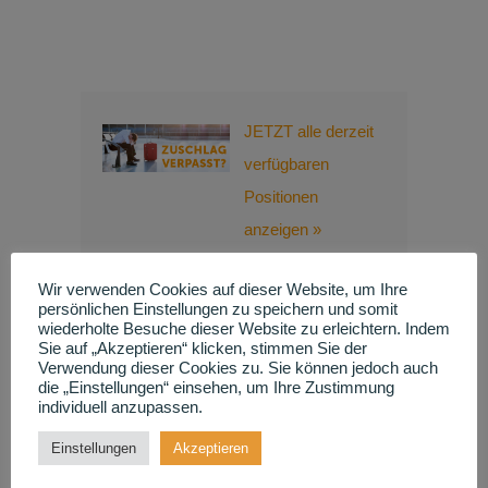
JETZT alle derzeit
verfügbaren
Positionen
anzeigen »
Folgen Sie Lueders
Wir verwenden Cookies auf dieser Website, um Ihre
persönlichen Einstellungen zu speichern und somit
& Partner auf
wiederholte Besuche dieser Website zu erleichtern. Indem
Sie auf „Akzeptieren“ klicken, stimmen Sie der
unseren Social
Verwendung dieser Cookies zu. Sie können jedoch auch
Media Kanälen:
die „Einstellungen“ einsehen, um Ihre Zustimmung
individuell anzupassen.
Instagram
Einstellungen
Akzeptieren
LinkedIn