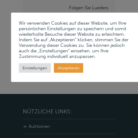
Folgen Sie Lueders
& Partner auf
Wir verwenden Cookies auf dieser Website, um Ihre
unseren Social
persönlichen Einstellungen zu speichern und somit
wiederholte Besuche dieser Website zu erleichtern.
Media Kanälen:
Indem Sie auf „Akzeptieren“ klicken, stimmen Sie der
Verwendung dieser Cookies zu. Sie können jedoch
Instagram
auch die „Einstellungen“ einsehen, um Ihre
Zustimmung individuell anzupassen.
LinkedIn
Einstellungen
Akzeptieren
NÜTZLICHE LINKS:
Auktionen