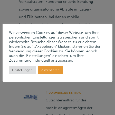
Verkaufsraum, kundenorientierte Beratung
sowie organisatorische Abläufe im Lager-
und Filialbetrieb, bei denen mobile
Verkaufsausstattung und Transportmittel
eingesetzt werden. Die Geschäftstätigkeit
Wir verwenden Cookies auf dieser Website, um Ihre
persönlichen Einstellungen zu speichern und somit
konzentriert sich auf den stationären
wiederholte Besuche dieser Website zu erleichtern.
Indem Sie auf „Akzeptieren“ klicken, stimmen Sie der
Vertrieb an Privatkunden und ist in regionale
Verwendung dieser Cookies zu. Sie können jedoch
Einzelhandelsstrukturen sowie in
auch die „Einstellungen“ einsehen, um Ihre
Zustimmung individuell anzupassen.
filialbasierte Verkaufsprozesse
Einstellungen
Akzeptieren
eingebunden.
VORHERIGER BEITRAG
Gutachtenauftrag für das
mobile Anlagevermögen der