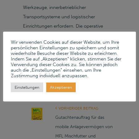
Werkzeuge, innerbetrieblicher
Transportsysteme und logistischer
Einrichtungen erfordern. Die operative
Tätigkeit ist auf industrielle Kunden der
Wir verwenden Cookies auf dieser Website, um Ihre
Automobilbranche im nationalen und
persönlichen Einstellungen zu speichern und somit
wiederholte Besuche dieser Website zu erleichtern.
internationalen Umfeld ausgerichtet und
Indem Sie auf „Akzeptieren“ klicken, stimmen Sie der
das Unternehmen ist Bestandteil der
Verwendung dieser Cookies zu. Sie können jedoch
auch die „Einstellungen“ einsehen, um Ihre
Wertschöpfungskette im Bereich
Zustimmung individuell anzupassen.
Fahrzeugstruktur- und Karosseriebau.
Einstellungen
Akzeptieren
VORHERIGER BEITRAG
Gutachtenauftrag für das
mobile Anlagevermögen von
MFL Mischfutter und