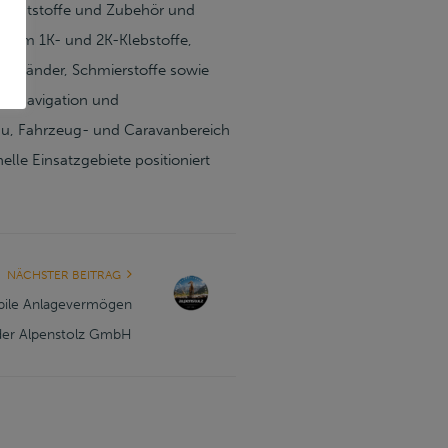
 Dichtstoffe und Zubehör und
derem 1K- und 2K-Klebstoffe,
ebebänder, Schmierstoffe sowie
duktnavigation und
au, Fahrzeug- und Caravanbereich
elle Einsatzgebiete positioniert
NÄCHSTER BEITRAG
obile Anlagevermögen
der Alpenstolz GmbH