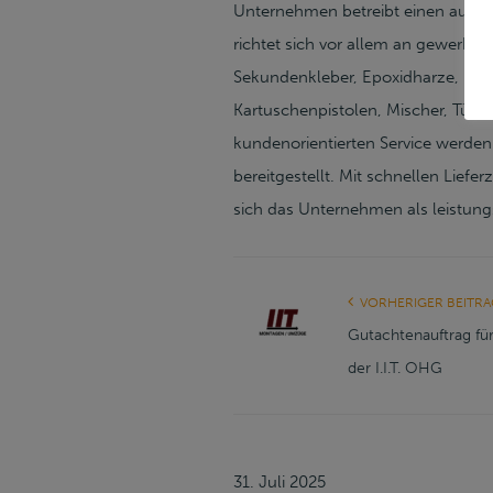
Unternehmen betreibt einen auf Gr
richtet sich vor allem an gewerbl
Sekundenkleber, Epoxidharze, Mon
Kartuschenpistolen, Mischer, Tülle
kundenorientierten Service werde
bereitgestellt. Mit schnellen Liefe
sich das Unternehmen als leistung
VORHERIGER BEITRA
Gutachtenauftrag fü
der I.I.T. OHG
31. Juli 2025