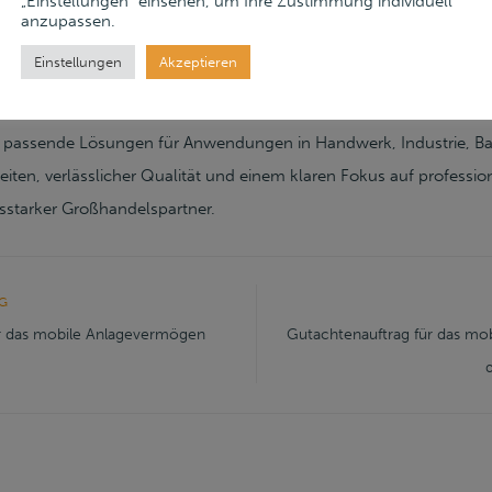
„Einstellungen“ einsehen, um Ihre Zustimmung individuell
oßhandel ausgerichteten Online-Shop für technische Klebstoffe,
anzupassen.
iche und professionelle Anwender. Das Sortiment umfasst unter an
Einstellungen
Akzeptieren
tagekleber, MS-Polymer-Kleber, Silikone, Sprühabdichtungen, Kl
n und weiteres Verarbeitungszubehör. Über eine strukturierte Pro
n passende Lösungen für Anwendungen in Handwerk, Industrie, B
rzeiten, verlässlicher Qualität und einem klaren Fokus auf profession
sstarker Großhandelspartner.
G
r das mobile Anlagevermögen
Gutachtenauftrag für das m