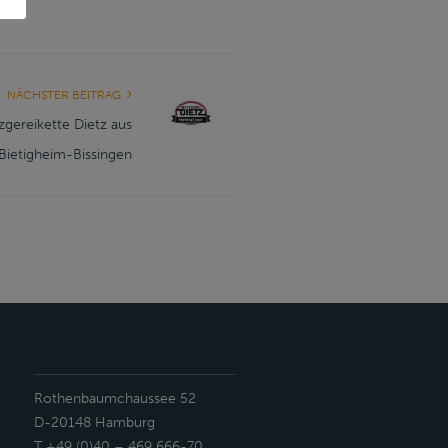
NÄCHSTER BEITRAG
gereikette Dietz aus
Bietigheim-Bissingen
Rothenbaumchaussee 52
D-20148 Hamburg
T +49 (0)40 – 469 666-70