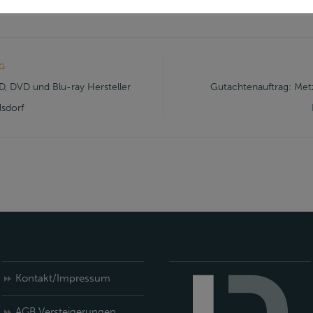
itarbeitern.
G
D, DVD und Blu-ray Hersteller
Gutachtenauftrag: Metz
sdorf
Kontakt/Impressum
AGB Versteigerungen