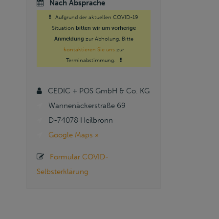
Nach Absprache
Aufgrund der aktuellen COVID-19
Situation
bitten wir um vorherige
Anmeldung
zur Abholung. Bitte
kontaktieren Sie uns
zur
Terminabstimmung.
CEDIC + POS GmbH & Co. KG
Wannenäckerstraße 69
D-74078 Heilbronn
Google Maps »
Formular COVID-
Selbsterklärung