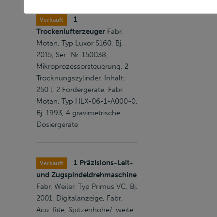
1
Verkauft
Trockenlufterzeuger
Fabr.
Motan, Typ Luxor S160, Bj.
2015, Ser.-Nr. 150038,
Mikroprozessorsteuerung, 2
Trocknungszylinder, Inhalt:
250 l, 2 Fördergeräte, Fabr.
Motan, Typ HLX-06-1-A000-0,
Bj. 1993, 4 gravimetrische
Dosiergeräte
1 Präzisions-Leit-
Verkauft
und Zugspindeldrehmaschine
Fabr. Weiler, Typ Primus VC, Bj.
2001, Digitalanzeige, Fabr.
Acu-Rite, Spitzenhöhe/-weite