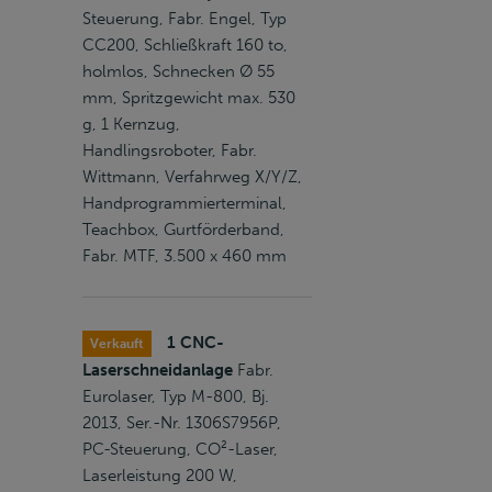
Steuerung, Fabr. Engel, Typ
CC200, Schließkraft 160 to,
holmlos, Schnecken Ø 55
mm, Spritzgewicht max. 530
g, 1 Kernzug,
Handlingsroboter, Fabr.
Wittmann, Verfahrweg X/Y/Z,
Handprogrammierterminal,
Teachbox, Gurtförderband,
Fabr. MTF, 3.500 x 460 mm
1 CNC-
Verkauft
Laserschneidanlage
Fabr.
Eurolaser, Typ M-800, Bj.
2013, Ser.-Nr. 1306S7956P,
PC-Steuerung, CO²-Laser,
Laserleistung 200 W,