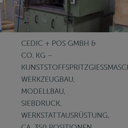
CEDIC + POS GMBH &
CO. KG –
KUNSTSTOFFSPRITZGIESSMASCHI
ERKZEUGBAU, M
ODELLBAU, S
IEBDRUCK, W
ERKSTATTAUSRÜSTUNG, C
A. 350 POSITIONEN