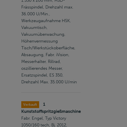
1.550 x 200 mm, HSD-
Frässpindel, Drehzahl max.
36.000 U/Min.,
Werkzeugaufnahme HSK,
Vakuumtisch,
Vakuumüberwachung,
Höhenvermessung
Tisch/Werkstückoberfläche,
Absaugung, Fabr. iVision,
Messerhalter, Rillrad,
oszillierendes Messer,
Ersatzspindel, ES 350,
Drehzahl Max. 35.000 U/min
1
Verkauft
Kunststoffspritzgießmaschine
Fabr. Engel, Typ Victory
1050/160 tech, Bj. 2012,