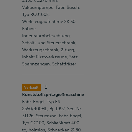
1.150 x 1.270 mm,
Vakuumpumpe, Fabr. Busch,
Typ RC0100E,
Werkzeugaufnahme SK 30,
Kabine,
Innenraumbeleuchtung,
Schalt- und Steuerschrank,
Werkzeugschrank, 2-türig,
Inhalt: Rüstwerkzeuge, Satz
Spannzangen, Schaftfräser
1
Verkauft
Kunststoffspritzgießmaschine
Fabr. Engel, Typ ES
2550/400HL, Bj. 1997, Ser.-Nr.
31126, Steuerung, Fabr. Engel,
Typ CC100, Schließkraft 400
to, holmlos, Schnecken Ø 80