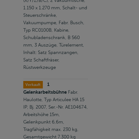
(X/Y/Z/B/C), 2 Vakuumtische,
1.150 x 1.270 mm, Schalt- und
Steuerschränke,
Vakuumpumpe, Fabr. Busch,
Typ RC0100B, Kabine,
Schubladenschrank, B 560
mm, 3 Auszüge, Türelement,
Inhalt: Satz Spannzangen,
Satz Schaftfräser,
Rüstwerkzeuge
1
Verkauft
Gelenkarbeitsbühne
Fabr.
Haulotte, Typ Articulee HA 15
IP, Bj. 2007, Ser.-Nr. AE104674,
Arbeitshöhe 15m,
Gelenkpunkt 6,6m,
Tragfähigkeit max. 230 kg,
Gesamtgewicht 7.300 kg