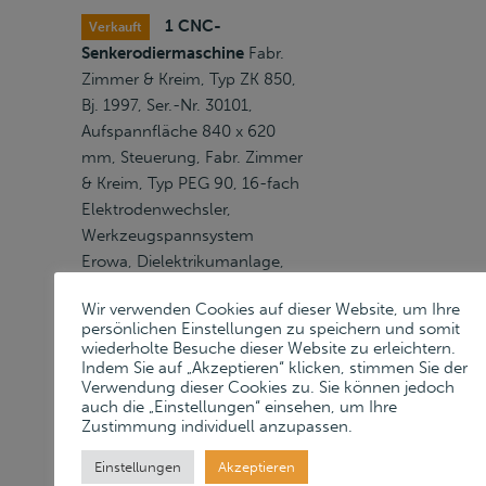
1 CNC-
Verkauft
Senkerodiermaschine
Fabr.
Zimmer & Kreim, Typ ZK 850,
Bj. 1997, Ser.-Nr. 30101,
Aufspannfläche 840 x 620
mm, Steuerung, Fabr. Zimmer
& Kreim, Typ PEG 90, 16-fach
Elektrodenwechsler,
Werkzeugspannsystem
Erowa, Dielektrikumanlage,
Kleinlöschanlage, Fabr. Kraft &
Wir verwenden Cookies auf dieser Website, um Ihre
Bauer, Schubladenschrank, B
persönlichen Einstellungen zu speichern und somit
750 mm, 8 Auszüge, Inhalt:
wiederholte Besuche dieser Website zu erleichtern.
Rüstwerkzeuge, techn.
Indem Sie auf „Akzeptieren“ klicken, stimmen Sie der
Verwendung dieser Cookies zu. Sie können jedoch
Unterlagen, Erowa
auch die „Einstellungen“ einsehen, um Ihre
Spannfutter, 16
Zustimmung individuell anzupassen.
Elektodenhalter
Einstellungen
Akzeptieren