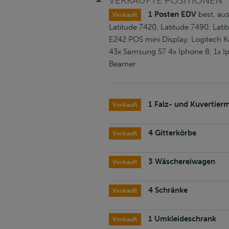
VERKAUFTE POSITIONEN
1 Posten EDV
best. au
Verkauft
Latitude 7420, Latitude 7490, Lat
E242 POS mini Display, Logitech K
43x Samsung S7 4x Iphone 8, 1x I
Beamer
1 Falz- und Kuvertier
Verkauft
4 Gitterkörbe
Verkauft
3 Wäschereiwagen
Verkauft
4 Schränke
Verkauft
1 Umkleideschrank
Verkauft