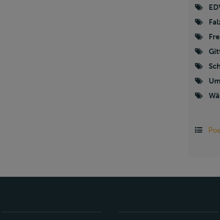
ED
Fal
Fre
Git
Sc
Um
Wä
Pos