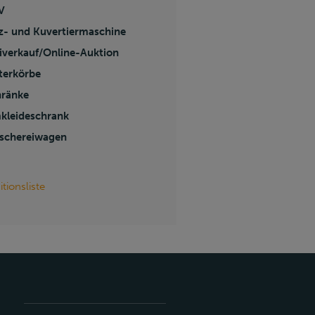
V
z- und Kuvertiermaschine
iverkauf/Online-Auktion
terkörbe
hränke
kleideschrank
schereiwagen
itionsliste