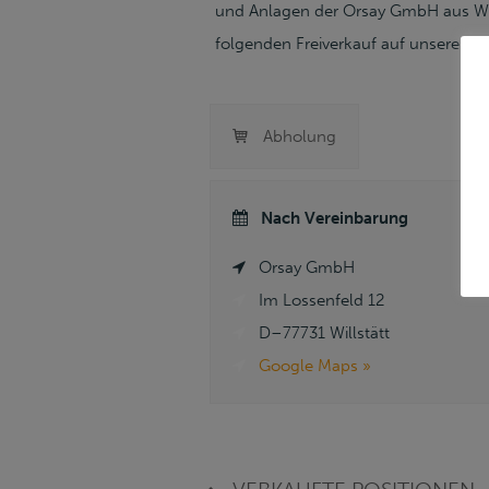
und Anlagen der Orsay GmbH aus Will
folgenden Freiverkauf auf unserer Au
Abholung
Nach Vereinbarung
Orsay GmbH
Im Lossenfeld 12
D–77731 Willstätt
Google Maps »