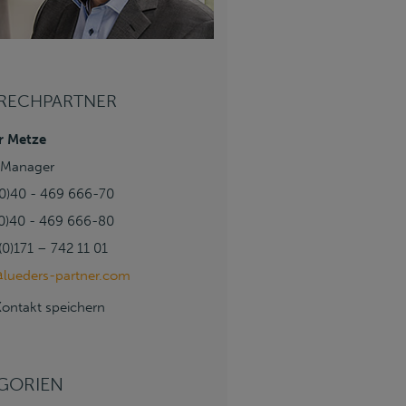
RECHPARTNER
r Metze
t Manager
(0)40 - 469 666-70
(0)40 - 469 666-80
0)171 – 742 11 01
lueders-partner.com
Kontakt speichern
GORIEN