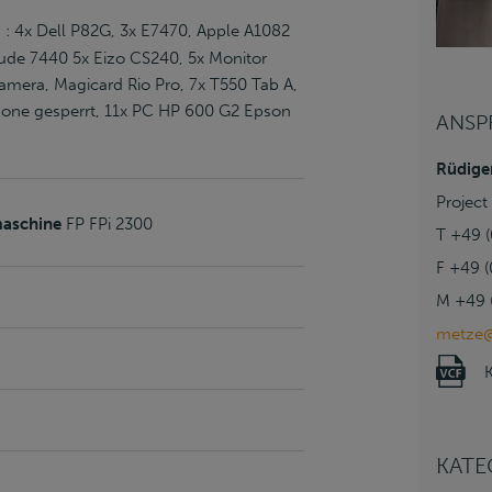
s : 4x Dell P82G, 3x E7470, Apple A1082
itude 7440 5x Eizo CS240, 5x Monitor
amera, Magicard Rio Pro, 7x T550 Tab A,
pone gesperrt, 11x PC HP 600 G2 Epson
ANSP
Rüdige
Projec
maschine
FP FPi 2300
T +49 
F +49 
M +49 (
metze@
KATE