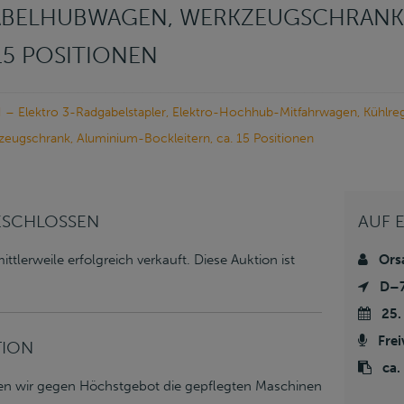
ABELHUBWAGEN, WERKZEUGSCHRANK,
5 POSITIONEN
– Elektro 3-Radgabelstapler, Elektro-Hochhub-Mitfahrwagen, Kühlre
eugschrank, Aluminium-Bockleitern, ca. 15 Positionen
SCHLOSSEN
AUF 
tlerweile erfolgreich verkauft. Diese Auktion ist
Ors
D–7
25.
Fre
TION
ca.
ten wir gegen Höchstgebot die gepflegten Maschinen