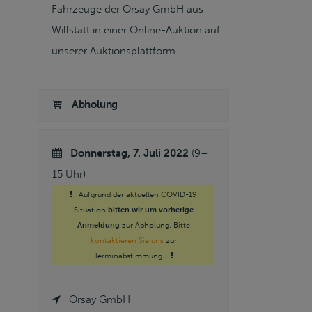
Fahrzeuge der Orsay GmbH aus
Willstätt in einer Online-Auktion auf
unserer Auktionsplattform.
Abholung
Donnerstag, 7. Juli 2022
(9–
15 Uhr)
Aufgrund der aktuellen COVID-19
Situation
bitten wir um vorherige
Anmeldung
zur Abholung. Bitte
kontaktieren Sie uns
zur
Terminabstimmung.
Orsay GmbH