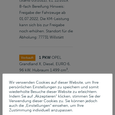
(Stand 05/2022), EZ 11/2019,
8-fach Bereifung Hinweis:
Freigabe der Fahrzeuge ab
01.07.2022, Die KM-Leistung
kann sich bis zur Freigabe
noch erhöhen. Standort für die
Abholung: 77731 Willstätt
1 PKW
OPEL
Verkauft
Grandland X, Diesel, EURO 6,
96 kW, Hubraum 1.499 cm³,
km-Stand 48.500 (Stand
Wir verwenden Cookies auf dieser Website, um Ihre
05/2022), EZ 10/2020, 8-fach
persönlichen Einstellungen zu speichern und somit
Bereifung Hinweis:
wiederholte Besuche dieser Website zu erleichtern.
Versteigerung unter Vorbehalt,
Indem Sie auf „Akzeptieren“ klicken, stimmen Sie der
Verwendung dieser Cookies zu. Sie können jedoch
Freigabe der Fahrzeuge ab
auch die „Einstellungen“ einsehen, um Ihre
01.07.2022, Die KM-Leistung
Zustimmung individuell anzupassen.
kann sich bis zur Freigabe