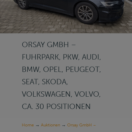
ORSAY GMBH –
FUHRPARK, PKW, AUDI,
BMW, OPEL, PEUGEOT,
SEAT, SKODA,
VOLKSWAGEN, VOLVO,
CA. 30 POSITIONEN
→
→
Home
Auktionen
Orsay GmbH –