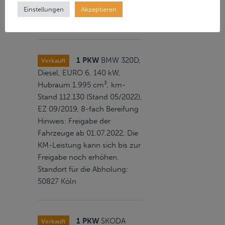
noch erhöhen. Standort für die
Einstellungen
Akzeptieren
Abholung: 14641 Nauen
1 PKW
BMW 320D,
Verkauft
Diesel, EURO 6, 140 kW,
Hubraum 1.995 cm³, km-
Stand 112.130 (Stand 05/2022),
EZ 09/2019, 8-fach Bereifung
Hinweis: Freigabe der
Fahrzeuge ab 01.07.2022, Die
KM-Leistung kann sich bis zur
Freigabe noch erhöhen.
Standort für die Abholung:
50827 Köln
1 PKW
SKODA
Verkauft