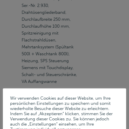
Ser.-Nr. 2.930,
Drahtösengliederband,
Durchlaufbreite 250 mm,
Durchlaufhöhe 100 mm,
Spritzreinigung mit
Flachstrahldüsen,
Mehrtanksystem (Spültank
500l + Waschtank 800l),
Heizung, SPS Steuerung
Siemens mit Touchdisplay,
Schalt- und Steuerschränke,
VA Auffangwanne
Wir verwenden Cookies auf dieser Website, um Ihre
persönlichen Einstellungen zu speichern und somit
1 C-Ständer
Verkauft
wiederholte Besuche dieser Website zu erleichtern.
Exzenterpresse
MÜLLER PDE
Indem Sie auf „Akzeptieren“ klicken, stimmen Sie der
75 SF-HK, Bj. 2011, Ser.-Nr.
Verwendung dieser Cookies zu. Sie können jedoch
auch die „Einstellungen“ einsehen, um Ihre
A11006-01, Presskraft max.