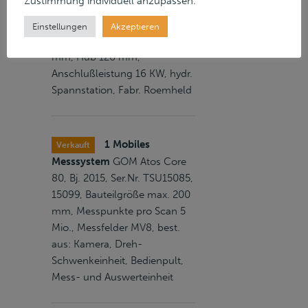
Zustimmung individuell anzupassen.
75t, Hubzahl 50-150
Hübe/min., Ausladung 330
Einstellungen
Akzeptieren
mm, Stösselverstellung 80
mm, Hub 120 mm,
Anschlußleistung 16 KW, hydr.
Spannstation, Fabr. Roemheld
1 Mobiles
Verkauft
Messsystem
GOM Atos Core
80, Bj. 2015, Ser.Nr. TSU15085,
15099, Bauteilgröße max. 200
mm, Messpunkte pro Scan 5
Mio., Messfelder MV8, best.
aus: Kamera, Dreh-
Schwenkeinheit, Bedienpult,
Mess- und Auswerteinheit