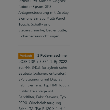
096951199, Kamera Cognex,
Roboter Epson, SPS
Anlagensteuerung mit Display
Siemens Simatic Multi Panel
Touch, Schalt- und
Steuerschränke, Bedienpulte,
Sicherheitseinrichtungen
1 Poliermaschine
Verkauft
LÖSER RP + S 374-1, Bj. 2022,
Ser.-Nr. 8413, für zylindrische
Bauteile (polieren, entgraten)
SPS Steuerung mit Display
Fabr. Siemens, Typ HMI Touch,
Kühlmittelanlage mit
Bandfilter, Fabr. Stevens, Typ
PF90, Ölnebelabsaugung,
Fabr. LTA, Typ E 120 X-1-H, 1