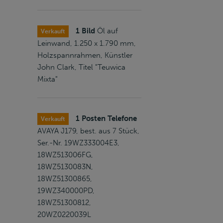
1 Bild
Öl auf
Verkauft
Leinwand, 1.250 x 1.790 mm,
Holzspannrahmen, Künstler
John Clark, Titel "Teuwica
Mixta"
1 Posten Telefone
Verkauft
AVAYA J179, best. aus 7 Stück,
Ser.-Nr. 19WZ333004E3,
18WZ513006FG,
18WZ5130083N,
18WZ51300865,
19WZ340000PD,
18WZ51300812,
20WZ0220039L