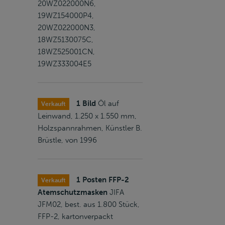
20WZ022000N6,
19WZ154000P4,
20WZ022000N3,
18WZ5130075C,
18WZ525001CN,
19WZ333004E5
1 Bild
Öl auf
Verkauft
Leinwand, 1.250 x 1.550 mm,
Holzspannrahmen, Künstler B.
Brüstle, von 1996
1 Posten FFP-2
Verkauft
Atemschutzmasken
JIFA
JFM02, best. aus 1.800 Stück,
FFP-2, kartonverpackt