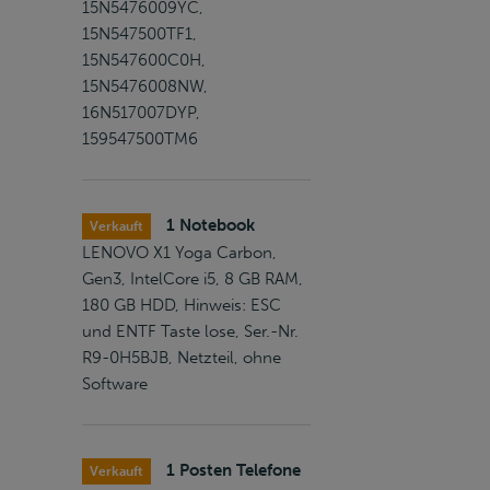
15N5476009YC,
15N547500TF1,
15N547600C0H,
15N5476008NW,
16N517007DYP,
159547500TM6
1 Notebook
Verkauft
LENOVO X1 Yoga Carbon,
Gen3, IntelCore i5, 8 GB RAM,
180 GB HDD, Hinweis: ESC
und ENTF Taste lose, Ser.-Nr.
R9-0H5BJB, Netzteil, ohne
Software
1 Posten Telefone
Verkauft