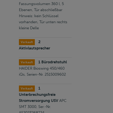
Fassungsvolumen 360 l, 5
Ebenen, Tür abschließbar
Hinweis: kein Schlüssel
vorhanden, Tür unten rechts
kleine Delle
2
Verkauft
Aktivlautsprecher
1 Bürodrehstuhl
Verkauft
HAIDER Bioswing 450/460
iQs, Serien-Nr. 2515009602
1
Verkauft
Unterbrechungsfreie
Stromversorgung USV
APC
SMT 3000, Ser.-Nr.
AS2023268724