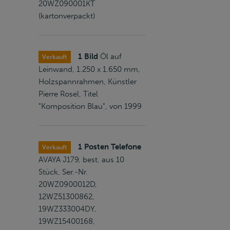
20WZ090001KT
(kartonverpackt)
1 Bild
Öl auf
Verkauft
Leinwand, 1.250 x 1.650 mm,
Holzspannrahmen, Künstler
Pierre Rosel, Titel
"Komposition Blau", von 1999
1 Posten Telefone
Verkauft
AVAYA J179, best. aus 10
Stück, Ser.-Nr.
20WZ0900012D,
12WZ51300862,
19WZ333004DY,
19WZ15400168,