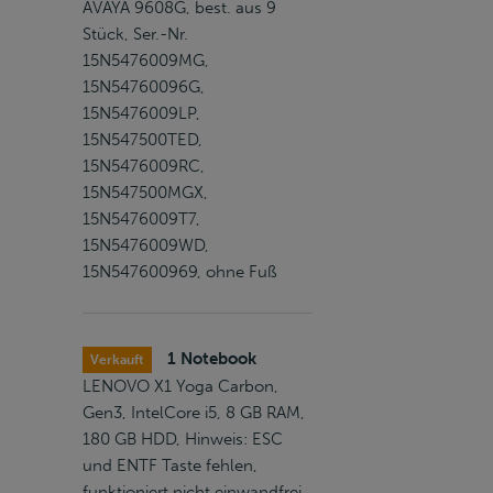
AVAYA 9608G, best. aus 9
Stück, Ser.-Nr.
15N5476009MG,
15N54760096G,
15N5476009LP,
15N547500TED,
15N5476009RC,
15N547500MGX,
15N5476009T7,
15N5476009WD,
15N547600969, ohne Fuß
1 Notebook
Verkauft
LENOVO X1 Yoga Carbon,
Gen3, IntelCore i5, 8 GB RAM,
180 GB HDD, Hinweis: ESC
und ENTF Taste fehlen,
funktioniert nicht einwandfrei,