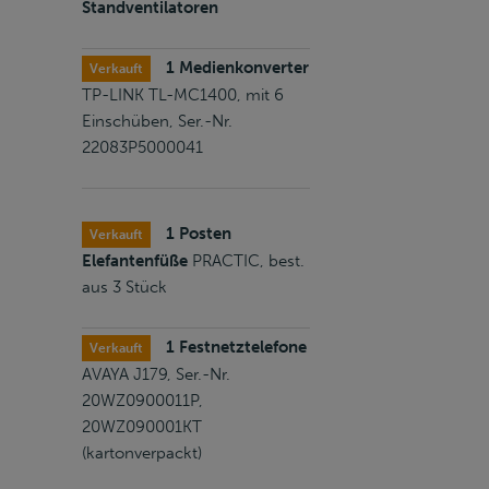
Standventilatoren
1 Medienkonverter
Verkauft
TP-LINK TL-MC1400, mit 6
Einschüben, Ser.-Nr.
22083P5000041
1 Posten
Verkauft
Elefantenfüße
PRACTIC, best.
aus 3 Stück
1 Festnetztelefone
Verkauft
AVAYA J179, Ser.-Nr.
20WZ0900011P,
20WZ090001KT
(kartonverpackt)