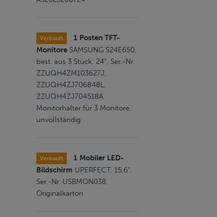
1 Posten TFT-
Verkauft
Monitore
SAMSUNG S24E650,
best. aus 3 Stück, 24", Ser.-Nr.
ZZUQH4ZM103627J,
ZZUQH4ZJ706848L,
ZZUQH4ZJ704518A,
Monitorhalter für 3 Monitore,
unvollständig
1 Mobiler LED-
Verkauft
Bildschirm
UPERFECT, 15,6",
Ser.-Nr. USBMON038,
Originalkarton