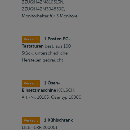
ZZUQH4ZM810313N,
ZZUQH4ZM304839D,
Monitorhalter für 3 Monitore
1 Posten PC-
Verkauft
Tastaturen
best. aus 100
Stück, unterschiedliche
Hersteller, gebraucht
1 Ösen-
Verkauft
Einsetzmaschine
KÖLSCH,
Art.-Nr. 10105, Ösentyp 10080
1 Kühlschrank
Verkauft
LIEBHERR 200061,