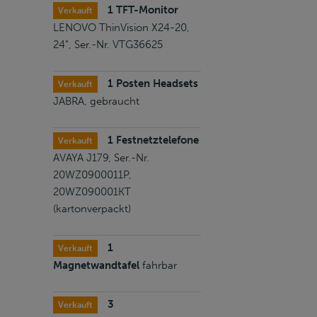
1 TFT-Monitor
Verkauft
LENOVO ThinVision X24-20,
24", Ser.-Nr. VTG36625
1 Posten Headsets
Verkauft
JABRA, gebraucht
1 Festnetztelefone
Verkauft
AVAYA J179, Ser.-Nr.
20WZ0900011P,
20WZ090001KT
(kartonverpackt)
1
Verkauft
Magnetwandtafel
fahrbar
3
Verkauft