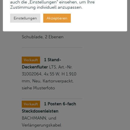
auch die „Einstellungen“ einsehen, um Ihre
Zustimmung individuell anzupassen.
1
Verkauft
Einstellungen
Akzeptieren
Netzwerkschrank
KNÜRR, 19",
Gittertür, ausziehbare
Schublade, 2 Ebenen
1 Stand-
Verkauft
Deckenfluter
LTS, Art.-Nr.
31002064, 4x 55 W, H 1.910
mm, Neu, Kartonverpackt,
siehe Musterfoto
1 Posten 6-fach
Verkauft
Steckdosenleisten
BACHMANN, und
Verlängerungskabel