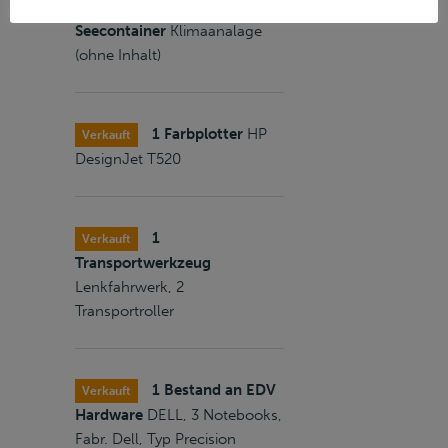
1 40-Fuß-
Verkauft
Seecontainer
Klimaanalage
(ohne Inhalt)
1 Farbplotter
HP
Verkauft
DesignJet T520
1
Verkauft
Transportwerkzeug
Lenkfahrwerk, 2
Transportroller
1 Bestand an EDV
Verkauft
Hardware
DELL, 3 Notebooks,
Fabr. Dell, Typ Precision