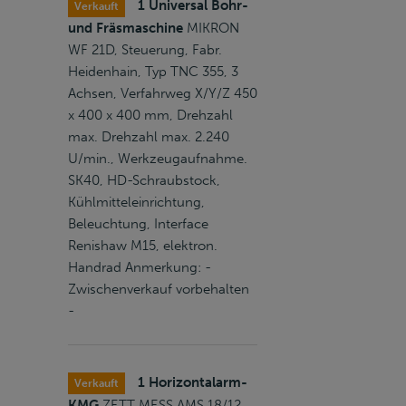
1 Universal Bohr-
Verkauft
und Fräsmaschine
MIKRON
WF 21D, Steuerung, Fabr.
Heidenhain, Typ TNC 355, 3
Achsen, Verfahrweg X/Y/Z 450
x 400 x 400 mm, Drehzahl
max. Drehzahl max. 2.240
U/min., Werkzeugaufnahme.
SK40, HD-Schraubstock,
Kühlmitteleinrichtung,
Beleuchtung, Interface
Renishaw M15, elektron.
Handrad Anmerkung: -
Zwischenverkauf vorbehalten
-
1 Horizontalarm-
Verkauft
KMG
ZETT MESS AMS 18/12,