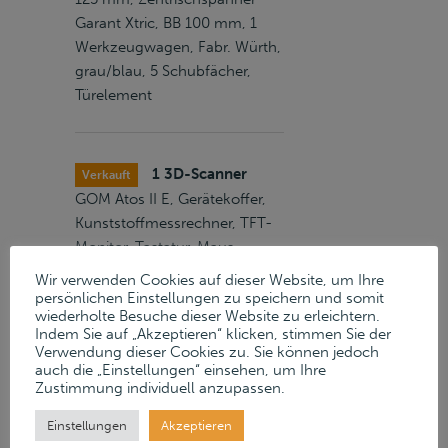
Garant Xtric, BB 100 mm, 1
Werkzeugwagen, Fabr. Würth,
grau/blau, 5 Schubfächer,
Türelement
1 3D-Scanner
Verkauft
GOM Atos II E, Gerätekoffer,
Kunststoffmessrechner, TFT-
Monitor, Tastatur, Maus
Wir verwenden Cookies auf dieser Website, um Ihre
persönlichen Einstellungen zu speichern und somit
wiederholte Besuche dieser Website zu erleichtern.
1 Hobelbänke
2
Verkauft
Indem Sie auf „Akzeptieren“ klicken, stimmen Sie der
Werkzeugschränke, 1 Posten
Verwendung dieser Cookies zu. Sie können jedoch
auch die „Einstellungen“ einsehen, um Ihre
Schreinerwerkzeuge
Zustimmung individuell anzupassen.
Einstellungen
Akzeptieren