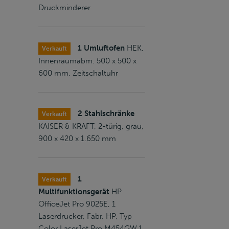
Druckminderer
1 Umluftofen
HEK,
Verkauft
Innenraumabm. 500 x 500 x
600 mm, Zeitschaltuhr
2 Stahlschränke
Verkauft
KAISER & KRAFT, 2-türig, grau,
900 x 420 x 1.650 mm
1
Verkauft
Multifunktionsgerät
HP
OfficeJet Pro 9025E, 1
Laserdrucker, Fabr. HP, Typ
Color LaserJet Pro M454GW,1