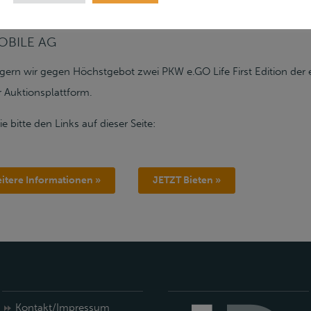
OBILE AG
eigern wir gegen Höchstgebot zwei PKW e.GO Life First Edition d
r Auktionsplattform.
e bitte den Links auf dieser Seite:
itere Informationen »
JETZT Bieten »
Kontakt/Impressum