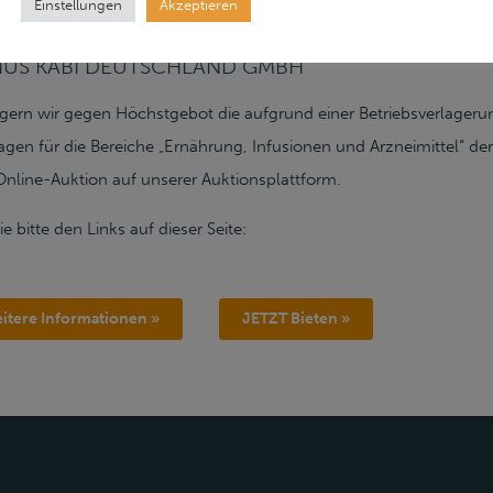
Einstellungen
Akzeptieren
IUS KABI DEUTSCHLAND GMBH
igern wir gegen Höchstgebot die aufgrund einer Betriebsverlageru
en für die Bereiche „Ernährung, Infusionen und Arzneimittel“ de
line-Auktion auf unserer Auktionsplattform.
e bitte den Links auf dieser Seite:
itere Informationen »
JETZT Bieten »