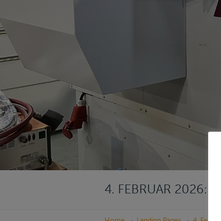
4. FEBRUAR 2026:
→
→
Home
Landing Pages
4. Febru