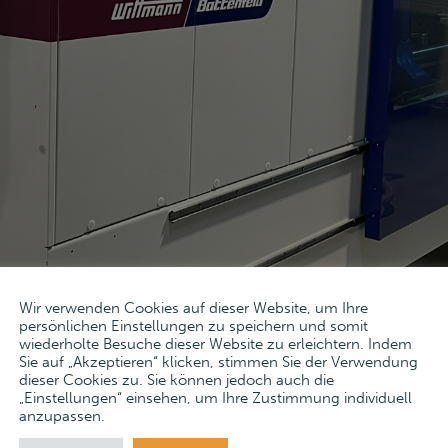
Wir verwenden Cookies auf dieser Website, um Ihre
persönlichen Einstellungen zu speichern und somit
wiederholte Besuche dieser Website zu erleichtern. Indem
Sie auf „Akzeptieren“ klicken, stimmen Sie der Verwendung
 ONLINE-AUKTION LEMON MEDICAL G
dieser Cookies zu. Sie können jedoch auch die
„Einstellungen“ einsehen, um Ihre Zustimmung individuell
anzupassen.
ar 2026: Online-Auktion Lemon Medical GmbH