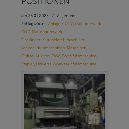
POSITIONEN
am
23.01.2025
/
Allgemein
Schlagwörter:
Anlagen
,
CNC tischbohrwerk
,
CNC-Plattenbohrwerk
,
Einständer-Karusseldrehmaschinen
,
karusselldrehmaschinen
,
Maschinen
,
Online-Auktion
,
PKW
,
Portalfräsmaschine
,
Stapler
,
Universal-Werkzeugfräsmaschine