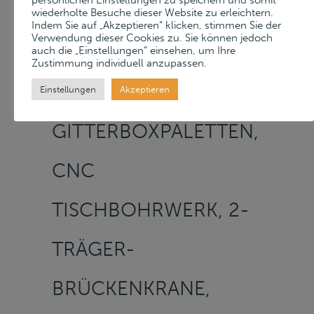
RAHTGURT-S
wiederholte Besuche dieser Website zu erleichtern.
Indem Sie auf „Akzeptieren“ klicken, stimmen Sie der
Verwendung dieser Cookies zu. Sie können jedoch
TRAHLANLAGE, E
auch die „Einstellungen“ einsehen, um Ihre
Zustimmung individuell anzupassen.
URO-G
Einstellungen
Akzeptieren
ITTERBOXPALETTEN, C
NC T
ISCHBOHRWERK, 2-T
RÄGER-B
RÜCKENKRANE, D