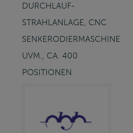
URCHLAUF-S
TRAHLANLAGE, CNC S
ENKERODIERMASCHINE U
VM., CA. 400 P
OSITIONEN