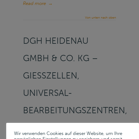
Read more
→
Von unten nach oben
DGH HEIDENAU
GMBH & CO. KG –
GIESSZELLEN, U
NIVERSAL-B
EARBEITUNGSZENTREN, T
USCHIERPRESSEN, D
Wir verwenden Cookies auf dieser Website, um Ihre
persönlichen Einstellungen zu speichern und somit