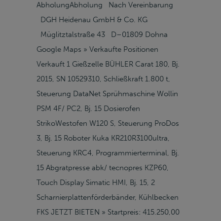
AbholungAbholung Nach Vereinbarung
DGH Heidenau GmbH & Co. KG
Müglitztalstraße 43 D–01809 Dohna
Google Maps » Verkaufte Positionen
Verkauft 1 Gießzelle BÜHLER Carat 180, Bj.
2015, SN 10529310, Schließkraft 1.800 t,
Steuerung DataNet Sprühmaschine Wollin
PSM 4F/ PC2, Bj. 15 Dosierofen
StrikoWestofen W120 S, Steuerung ProDos
3, Bj. 15 Roboter Kuka KR210R3100ultra,
Steuerung KRC4, Programmierterminal, Bj.
15 Abgratpresse abk/ tecnopres KZP60,
Touch Display Simatic HMI, Bj. 15, 2
Scharnierplattenförderbänder, Kühlbecken
FKS JETZT BIETEN » Startpreis: 415.250,00