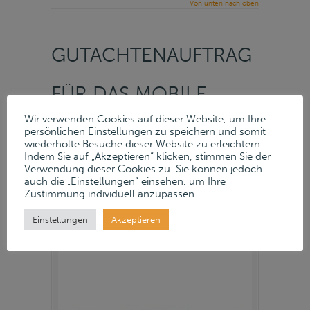
Von unten nach oben
GUTACHTENAUFTRAG
FÜR DAS MOBILE
Wir verwenden Cookies auf dieser Website, um Ihre
ANLAGEVERMÖGEN
persönlichen Einstellungen zu speichern und somit
wiederholte Besuche dieser Website zu erleichtern.
Indem Sie auf „Akzeptieren“ klicken, stimmen Sie der
VON BAUMANN
Verwendung dieser Cookies zu. Sie können jedoch
auch die „Einstellungen“ einsehen, um Ihre
Zustimmung individuell anzupassen.
WASMEIER GMBH
Einstellungen
Akzeptieren