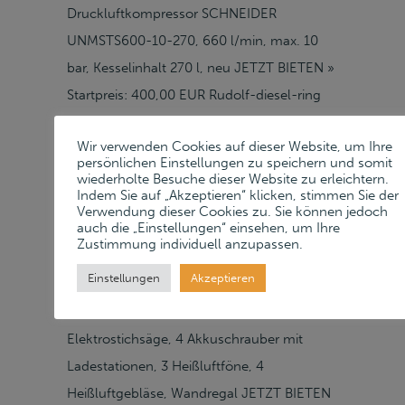
Druckluftkompressor SCHNEIDER
UNMSTS600-10-270, 660 l/min, max. 10
bar, Kesselinhalt 270 l, neu JETZT BIETEN »
Startpreis: 400,00 EUR Rudolf-diesel-ring
18, 82054 Sauerlach, Lager, Unter Vorbehalt
Wir verwenden Cookies auf dieser Website, um Ihre
Verkauft 6 Besprechungsstühle neuwertig,
persönlichen Einstellungen zu speichern und somit
Stoffbezug grau, Schreibtisch, 2
wiederholte Besuche dieser Website zu erleichtern.
Indem Sie auf „Akzeptieren“ klicken, stimmen Sie der
Bürodrehstühle, 1 Rollcontainer JETZT
Verwendung dieser Cookies zu. Sie können jedoch
auch die „Einstellungen“ einsehen, um Ihre
BIETEN » Startpreis: 320,00 EUR Rudolf-
Zustimmung individuell anzupassen.
diesel-ring 18, 82054 Sauerlach, Werkstatt,
Einstellungen
Akzeptieren
Unter Vorbehalt Verkauft 1 Posten
Handmaschinen best. aus:
Elektrostichsäge, 4 Akkuschrauber mit
Ladestationen, 3 Heißluftföne, 4
Heißluftgebläse, Wandregal JETZT BIETEN