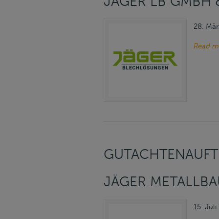
JÄGER LB GMBH 
28. Mär
Read m
GUTACHTENAUFT
JÄGER METALLB
15. Jul