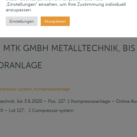
„Einstellungen“ einsehen, um Ihre Zustimmung individuell
anzupassen.
Einstellungen
Akzeptieren
MTK GMBH METALLTECHNIK, BIS 3
SORANLAGE
pressor system
,
Kompressoranlage
echnik, bis 3.6.2020 – Pos. 127: 1 Kompressoranlage – Online 
020 – Lot 127: 1 Compressor system