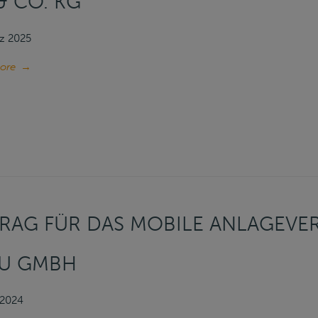
& CO. KG
z 2025
ore
→
RAG FÜR DAS MOBILE ANLAGEV
AU GMBH
i 2024