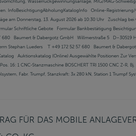
ßvorrichtung, Wasserrückgewinnungsanlage, MIG/MAG-Schweißger
unten. InfoBesichtigungAbholungKatalogInfo Online-Registrierun
läge am Donnerstag, 13. August 2026 ab 10:30 Uhr Zuschlag bei
rmular Schriftliche Gebote Formular Bankbestätigung Besichtig
57 680 Baumert & Dabergotz GmbH Willmerstraße 5 D–30519 
errn Stephan Lueders T +49 172 52 57 680 Baumert & Daberg
talog Auktionskatalog (Online) Ausgewählte Positionen Zur Ver
Pos. 16: 1 CNC-Stanzmaschine BOSCHERT TRI 1500 CNC Z-R, Bj. 20
ystem, Fabr. Trumpf, Stanzkraft: 3x 280 kN, Station 1 Trumpf Sy
RAG FÜR DAS MOBILE ANLAGEV