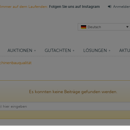
Immer auf dem Laufenden:
Folgen Sie uns auf Instagram
Anmelde
Deutsch
AUKTIONEN
GUTACHTEN
LÖSUNGEN
AKTU
hinenbauqualität
Es konnten keine Beiträge gefunden werden.