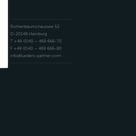
Rothenbaumchaussee 52
D-20148 Hamburg
T +49 (0)40 – 469 666-70
F +49 (0)40 – 469 666-80
info@lueders-partner.com