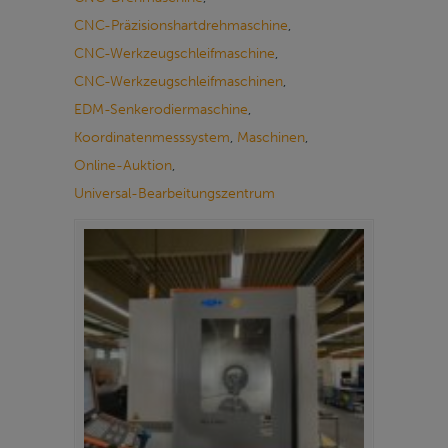
CNC-Präzisionshartdrehmaschine
,
CNC-Werkzeugschleifmaschine
,
CNC-Werkzeugschleifmaschinen
,
EDM-Senkerodiermaschine
,
Koordinatenmesssystem
,
Maschinen
,
Online-Auktion
,
Universal-Bearbeitungszentrum