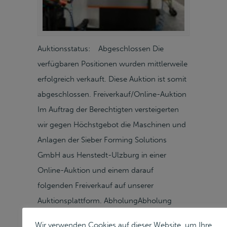
Auktionsstatus: Abgeschlossen Die
verfügbaren Positionen wurden mittlerweile
erfolgreich verkauft. Diese Auktion ist somit
abgeschlossen. Freiverkauf/Online-Auktion
Im Auftrag der Berechtigten versteigerten
wir gegen Höchstgebot die Maschinen und
Anlagen der Sieber Forming Solutions
GmbH aus Henstedt-Ulzburg in einer
Online-Auktion und einem darauf
folgenden Freiverkauf auf unserer
Auktionsplattform. AbholungAbholung
Nach Vereinbarung (nach
Wir verwenden Cookies auf dieser Website, um Ihre