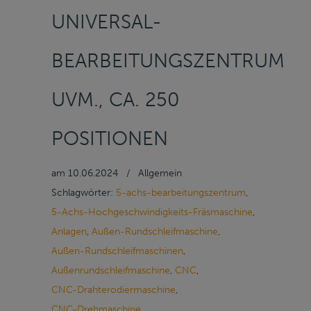
NIVERSAL-B
EARBEITUNGSZENTRUM U
VM., CA. 250 P
OSITIONEN
am
10.06.2024
/
Allgemein
Schlagwörter:
5-achs-bearbeitungszentrum
,
5-Achs-Hochgeschwindigkeits-Fräsmaschine
,
Anlagen
,
Außen-Rundschleifmaschine
,
Außen-Rundschleifmaschinen
,
Außenrundschleifmaschine
,
CNC
,
CNC-Drahterodiermaschine
,
CNC-Drehmaschine
,