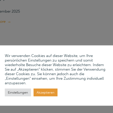
vember 2025
ore
→
Wir verwenden Cookies auf dieser Website, um Ihre
persönlichen Einstellungen zu speichern und somit
wiederholte Besuche dieser Website zu erleichtern. Indem
Sie auf „Akzeptieren“ klicken, stimmen Sie der Verwendung
dieser Cookies zu. Sie können jedoch auch die
RAG FÜR DAS MOBILE ANLAGEVE
„Einstellungen“ einsehen, um Ihre Zustimmung individuell
anzupassen.
EWISCH GMBH
Einstellungen
Akzeptieren
vember 2025