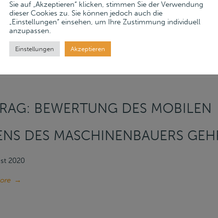
Sie auf „Akzeptieren“ klicken, stimmen Sie der Verwendung
 Zuschlag bei Gebotsakzeptanz Zwischenverkauf vorbehalten For
dieser Cookies zu. Sie können jedoch auch die
ar Gelangensbestätigung Allgemeine Geschäftsbedingungen Ans
„Einstellungen“ einsehen, um Ihre Zustimmung individuell
anzupassen.
(0)160 – 873 72 34 F +49 (0)8131 – 39 09 862 meister@lueders-pa
Freiverkauf Positionsliste
Einstellungen
Akzeptieren
Read more
→
RAG: BEWERTUNG DES MOBILEN
NS DES MASCHINENBAUERS GEH
st 2020
ore
→