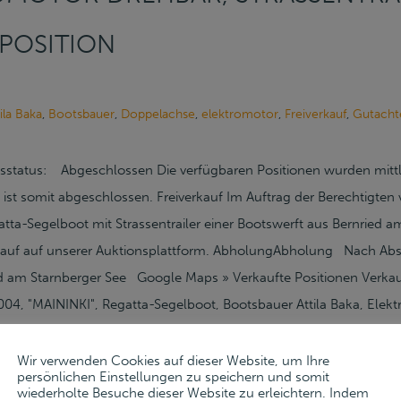
 POSITION
ila Baka
,
Bootsbauer
,
Doppelachse
,
elektromotor
,
Freiverkauf
,
Gutacht
sstatus: Abgeschlossen Die verfügbaren Positionen wurden mittler
 ist somit abgeschlossen. Freiverkauf Im Auftrag der Berechtigte
atta-Segelboot mit Strassentrailer einer Bootswerft aus Bernried a
rkauf auf unserer Auktionsplattform. AbholungAbholung Nach 
d am Starnberger See Google Maps » Verkaufte Positionen Verkau
04, "MAININKI", Regatta-Segelboot, Bootsbauer Attila Baka, Elekt
rassentrailer Doppelachse, Fab. Harbeck, Typ BT3500 AL, Bj. 2005 
is: 60.000,00 EUR Unter Vorbehalt Gebote bis 17. Juli 2024 Frei
Wir verwenden Cookies auf dieser Website, um Ihre
persönlichen Einstellungen zu speichern und somit
f einen Blick Bootswerft D–82347 Bernried am Starnberger See 
wiederholte Besuche dieser Website zu erleichtern. Indem