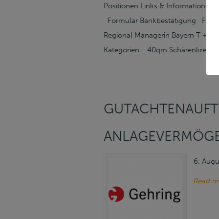
Positionen Links & Informationen
Formular Bankbestätigung Formul
Regional Managerin Bayern T +49 
Kategorien 40qm Schärenkreuzer 
GUTACHTENAUFT
ANLAGEVERMÖGE
6. Augu
Read m