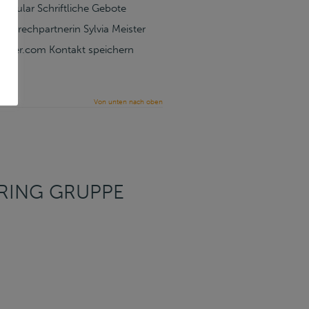
mular Schriftliche Gebote
prechpartnerin Sylvia Meister
rtner.com Kontakt speichern
Von unten nach oben
RING GRUPPE