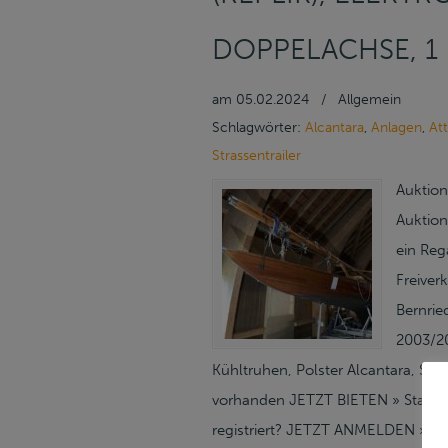
DOPPELACHSE, 1
am
05.02.2024
/
Allgemein
Schlagwörter:
Alcantara
,
Anlagen
,
Att
Strassentrailer
Auktion
Auktion
ein Reg
Freive
Bernrie
2003/20
Kühltruhen, Polster Alcantara, St
vorhanden JETZT BIETEN » Startpre
registriert? JETZT ANMELDEN » Au