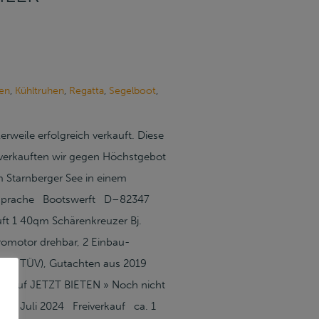
en
,
Kühltruhen
,
Regatta
,
Segelboot
,
weile erfolgreich verkauft. Diese
n verkauften wir gegen Höchstgebot
m Starnberger See in einem
Absprache Bootswerft D–82347
ft 1 40qm Schärenkreuzer Bj.
romotor drehbar, 2 Einbau-
(ohne TÜV), Gutachten aus 2019
verkauf JETZT BIETEN » Noch nicht
17. Juli 2024 Freiverkauf ca. 1