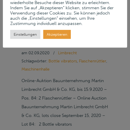
wiederholte Besuche dieser Website zu erleichtern.
GMBH & CO. KG, BIS
Indem Sie auf „Akzeptieren“ klicken, stimmen Sie der
Verwendung dieser Cookies zu. Sie können jedoch
auch die „Einstellungen“ einsehen, um Ihre
15.9.2020 – POS. 84: 2
Zustimmung individuell anzupassen.
Einstellungen
Akzeptieren
FLASCHENRÜTTLER
am
02.09.2020
/
Limbrecht
Schlagwörter:
Bottle vibrators
,
Flaschenrüttler
,
Maschinenhalle
Online-Auktion Bauunternehmung Martin
Limbrecht GmbH & Co. KG, bis 15.9.2020 –
Pos. 84: 2 Flaschenrüttler – Online Auction
Bauunternehmung Martin Limbrecht GmbH
& Co. KG, lots close September 15, 2020 –
Lot 84: 2 Bottle vibrators