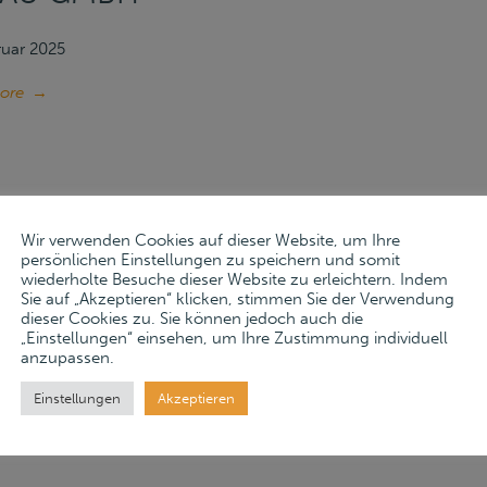
ruar 2025
ore
→
Wir verwenden Cookies auf dieser Website, um Ihre
persönlichen Einstellungen zu speichern und somit
wiederholte Besuche dieser Website zu erleichtern. Indem
Sie auf „Akzeptieren“ klicken, stimmen Sie der Verwendung
dieser Cookies zu. Sie können jedoch auch die
RAG FÜR DAS MOBILE ANLAGEV
„Einstellungen“ einsehen, um Ihre Zustimmung individuell
anzupassen.
WOHNUNGSBAU GMBH
Einstellungen
Akzeptieren
uar 2025