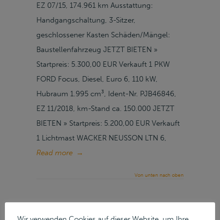
EZ 07/15, 174.961 km Ausstattung:
Handgangschaltung, 3-Sitzer,
geschlossener Kasten Schäden/Mängel:
Baustellenfahrzeug JETZT BIETEN »
Startpreis: 5.300,00 EUR Verkauft 1 PKW
FORD Focus, Diesel, Euro 6, 110 kW,
Hubraum 1.995 cm³, Ident-Nr. PJB46846,
EZ 11/2018, km-Stand ca. 150.000 JETZT
BIETEN » Startpreis: 5.200,00 EUR Verkauft
1 Lichtmast WACKER NEUSSON LTN 6,
Read more
→
Von unten nach oben
AGRARGESELLSCHAFT
Wir verwenden Cookies auf dieser Website, um Ihre