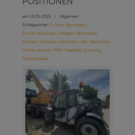
POSITIONEN
am
15.05.2025
/
Allgemein
Schlagwörter:
1-Achs-Bauwagen
,
2-Achs-Anhänger
,
Anlagen
,
Betonfräse
,
Dumper
,
hoflader
,
Lichtmast
,
LKW
,
Maschinen
,
Online-Auktion
,
PKW
,
Radlader
,
Schalung
,
Teleskoplader