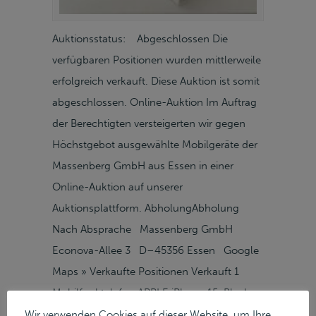
Auktionsstatus: Abgeschlossen Die
verfügbaren Positionen wurden mittlerweile
erfolgreich verkauft. Diese Auktion ist somit
abgeschlossen. Online-Auktion Im Auftrag
der Berechtigten versteigerten wir gegen
Höchstgebot ausgewählte Mobilgeräte der
Massenberg GmbH aus Essen in einer
Online-Auktion auf unserer
Auktionsplattform. AbholungAbholung
Nach Absprache Massenberg GmbH
Econova-Allee 3 D–45356 Essen Google
Maps » Verkaufte Positionen Verkauft 1
Mobilfunktelefon APPLE iPhone 15, Black,
128 GB, A3090, Bj. A3090, Ser.-Nr.:
Wir verwenden Cookies auf dieser Website, um Ihre