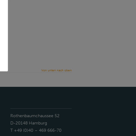
Von unten nach oben
Rothenbaumchaussee 52
D-20148 Hamburg
T +49 (0)40 – 469 666-70