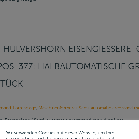
HULVERSHORN EISENGIESSEREI G
 POS. 377: HALBAUTOMATISCHE G
TÜCK
ünsand-Formanlage
,
Maschinenformerei
,
Semi-automatic greensand mo
d-Formanlage ( Semi-automatic greensand moulding line)
Wir verwenden Cookies auf dieser Website, um Ihre
persönlichen Einstellungen zu speichern und somit