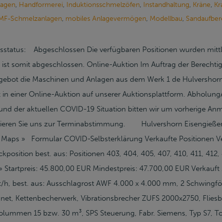
lagen
,
Handformerei
,
Induktionsschmelzöfen
,
Instandhaltung
,
Kräne
,
Kr
MF-Schmelzanlagen
,
mobiles Anlagevermögen
,
Modellbau
,
Sandaufber
sstatus: Abgeschlossen Die verfügbaren Positionen wurden mittler
 ist somit abgeschlossen. Online-Auktion Im Auftrag der Berechti
gebot die Maschinen und Anlagen aus dem Werk 1 de Hulvershor
 in einer Online-Auktion auf unserer Auktionsplattform. Abhol
d der aktuellen COVID-19 Situation bitten wir um vorherige Anm
tieren Sie uns zur Terminabstimmung. Hulvershorn Eisengieß
ps » Formular COVID-Selbsterklärung Verkaufte Positionen Ver
position best. aus: Positionen 403, 404, 405, 407, 410, 411, 412, 
» Startpreis: 45.800,00 EUR Mindestpreis: 47.700,00 EUR Verkau
0t/h, best. aus: Ausschlagrost AWF 4.000 x 4.000 mm, 2 Schwing
, Kettenbecherwerk, Vibrationsbrecher ZUFS 2000x2750, Fliesbe
gsvolummen 15 bzw. 30 m³, SPS Steuerung, Fabr. Siemens, Typ S7,