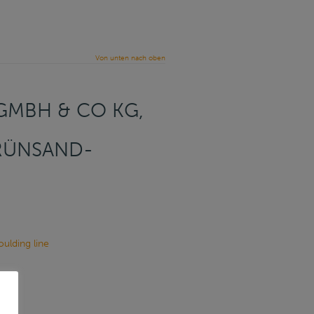
Von unten nach oben
MBH & CO KG, B
RÜNSAND-F
ulding line