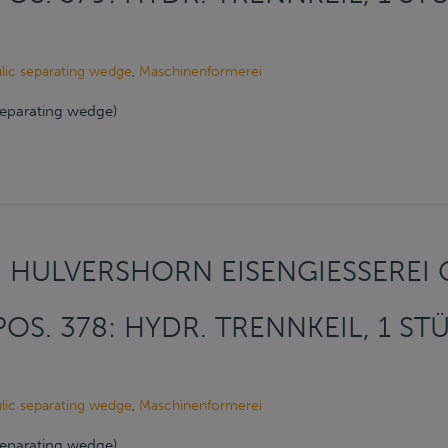
lic separating wedge
,
Maschinenformerei
 separating wedge)
HULVERSHORN EISENGIESSEREI G
POS. 378: HYDR. TRENNKEIL, 1 STÜ
lic separating wedge
,
Maschinenformerei
 separating wedge)