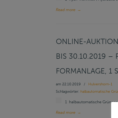
Read more
→
ONLINE-AUKTION 
IS 30.10.2019 –
ORMANLAGE, 1 S
am
22.10.2019
/
Hulvershorn-1
Schlagwörter:
halbautomatische Gr
1 halbautomatische Grünsan
Read more
→