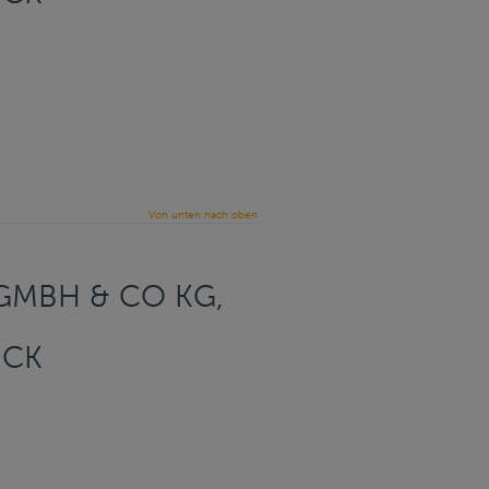
Von unten nach oben
MBH & CO KG, B
CK