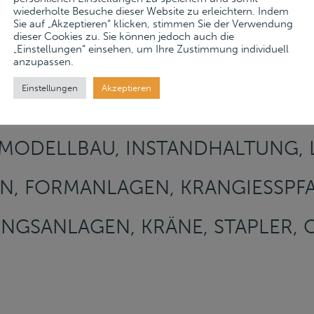
wiederholte Besuche dieser Website zu erleichtern. Indem
Sie auf „Akzeptieren“ klicken, stimmen Sie der Verwendung
dieser Cookies zu. Sie können jedoch auch die
„Einstellungen“ einsehen, um Ihre Zustimmung individuell
anzupassen.
ENGIESSEREI GMBH & CO KG – WE
Einstellungen
Akzeptieren
CHMELZEREI, MASCHINENFORMERE
ODELLBAU, INSTANDHALTUNG, L
 FORMANLAGEN, KRANGIESSPFANN
ANLAGEN, KRÄNE, STAPLER, CA. 