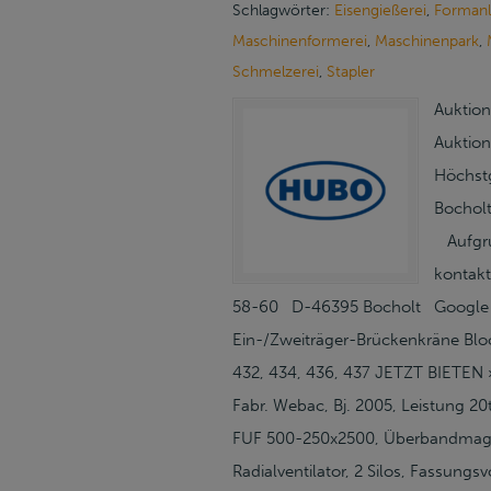
Schlagwörter:
Eisengießerei
,
Forman
Maschinenformerei
,
Maschinenpark
,
Schmelzerei
,
Stapler
Auktion
Auktion
Höchst
Bocholt
Aufgrun
kontak
58-60 D-46395 Bocholt Google Ma
Ein-/Zweiträger-Brückenkräne Block
432, 434, 436, 437 JETZT BIETEN 
Fabr. Webac, Bj. 2005, Leistung 2
FUF 500-250x2500, Überbandmagnet
Radialventilator, 2 Silos, Fassun