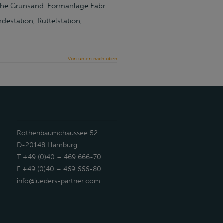
sche Grünsand-Formanlage Fabr.
station, Rüttelstation,
Von unten nach oben
Rothenbaumchaussee 52
D-20148 Hamburg
T +49 (0)40 – 469 666-70
F +49 (0)40 – 469 666-80
info@lueders-partner.com