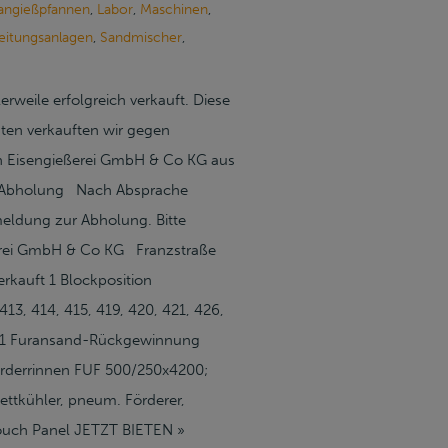
angießpfannen
,
Labor
,
Maschinen
,
eitungsanlagen
,
Sandmischer
,
weile erfolgreich verkauft. Diese
gten verkauften wir gegen
n Eisengießerei GmbH & Co KG aus
ungAbholung Nach Absprache
eldung zur Abholung. Bitte
erei GmbH & Co KG Franzstraße
kauft 1 Blockposition
413, 414, 415, 419, 420, 421, 426,
ft 1 Furansand-Rückgewinnung
förderrinnen FUF 500/250x4200;
ttkühler, pneum. Förderer,
 Touch Panel JETZT BIETEN »