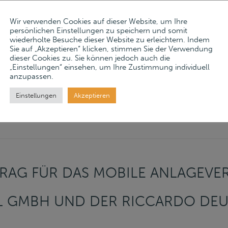
Wir verwenden Cookies auf dieser Website, um Ihre
persönlichen Einstellungen zu speichern und somit
wiederholte Besuche dieser Website zu erleichtern. Indem
tember 2025
Sie auf „Akzeptieren“ klicken, stimmen Sie der Verwendung
dieser Cookies zu. Sie können jedoch auch die
ore
→
„Einstellungen“ einsehen, um Ihre Zustimmung individuell
anzupassen.
Einstellungen
Akzeptieren
RAG FÜR DAS MOBILE ANLAGEV
IL GMBH UND DER RICCARDO DE