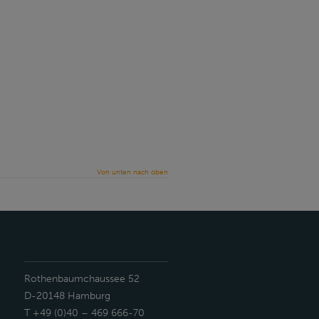
Von unten nach oben
Rothenbaumchaussee 52
D-20148 Hamburg
T +49 (0)40 – 469 666-70