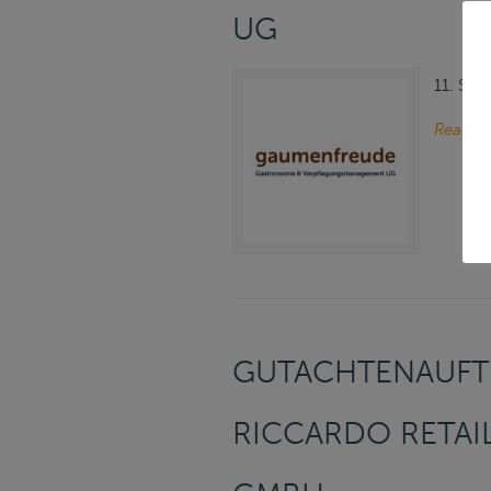
UG
11. Sep
Read m
GUTACHTENAUFT
RICCARDO RETA