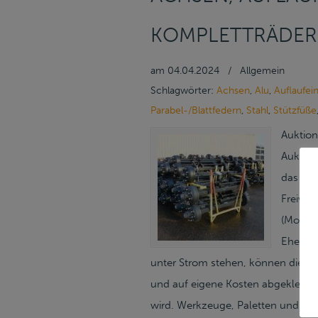
KOMPLETTRÄDER 
am
04.04.2024
/
Allgemein
Schlagwörter:
Achsen
,
Alu
,
Auflaufei
Parabel-/Blattfedern
,
Stahl
,
Stützfüße
Auktion
Auktion
das Um
Freiver
(Mo–Do
Ehekir
unter Strom stehen, können diese
und auf eigene Kosten abgeklemmt
wird. Werkzeuge, Paletten und Ver