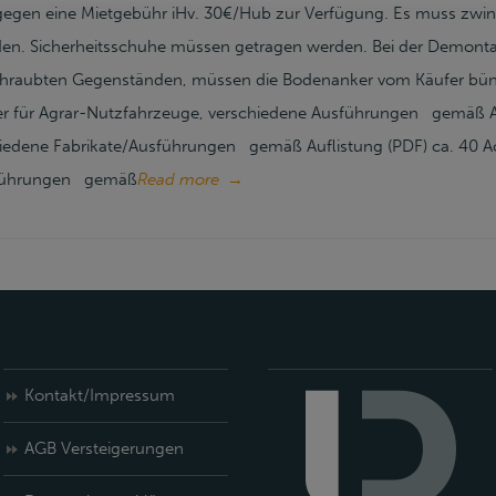
) gegen eine Mietgebühr iHv. 30€/Hub zur Verfügung. Es muss zwin
rden. Sicherheitsschuhe müssen getragen werden. Bei der Demont
schraubten Gegenständen, müssen die Bodenanker vom Käufer bün
r für Agrar-Nutzfahrzeuge, verschiedene Ausführungen gemäß Au
iedene Fabrikate/Ausführungen gemäß Auflistung (PDF) ca. 40 Ach
sführungen gemäß
Read more
→
Kontakt/Impressum
AGB Versteigerungen