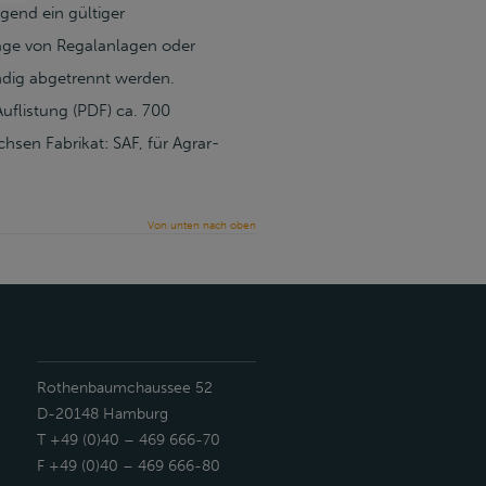
gend ein gültiger
age von Regalanlagen oder
dig abgetrennt werden.
flistung (PDF) ca. 700
sen Fabrikat: SAF, für Agrar-
Von unten nach oben
Rothenbaumchaussee 52
D-20148 Hamburg
T +49 (0)40 – 469 666-70
F +49 (0)40 – 469 666-80