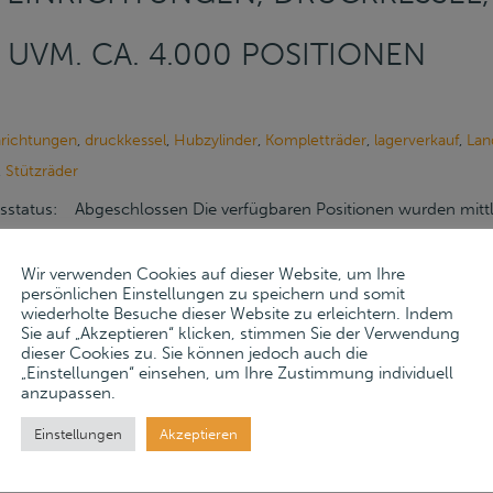
UVM. CA. 4.000 POSITIONEN
nrichtungen
,
druckkessel
,
Hubzylinder
,
Kompletträder
,
lagerverkauf
,
Lan
,
Stützräder
sstatus: Abgeschlossen Die verfügbaren Positionen wurden mittler
 ist somit abgeschlossen. Freiverkauf Im Auftrag der Berechtigte
Wir verwenden Cookies auf dieser Website, um Ihre
laufvermögen der Martin Reisch GmbH Fahrzeugbau aus Ehekirc
persönlichen Einstellungen zu speichern und somit
kauf auf unserer Auktionsplattform. AbholungAbholung Montag, 1
wiederholte Besuche dieser Website zu erleichtern. Indem
Sie auf „Akzeptieren“ klicken, stimmen Sie der Verwendung
 9 -17 Uhr, Fr 9-14 Uhr) Martin Reisch GmbH Fahrzeugbau Re
dieser Cookies zu. Sie können jedoch auch die
„Einstellungen“ einsehen, um Ihre Zustimmung individuell
chen-Hollenbach Google Maps » Wichtige Informationen zur Ab
anzupassen.
 nach Absprache mit dem Elektrounternehmen Vogl, Tel. +49 (843
Einstellungen
Akzeptieren
 werden. Bitte beachten Sie, dass eigenes Demontage-, Verlade-
packungsmaterial stehen nicht zur Verfügung. Es stehen für die Ve