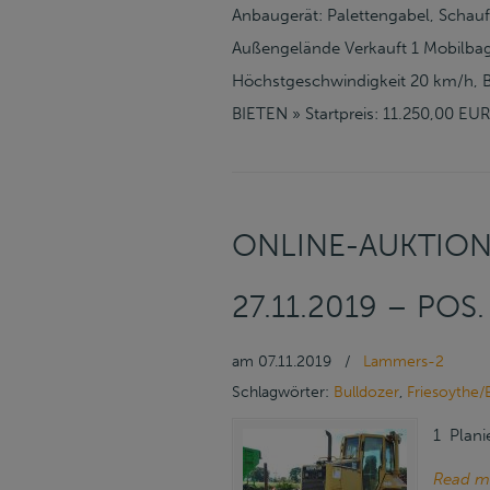
Anbaugerät: Palettengabel, Schauf
Außengelände Verkauft 1 Mobilbag
Höchstgeschwindigkeit 20 km/h, B
BIETEN » Startpreis: 11.250,00 EU
ONLINE-AUKTION
27.11.2019 – POS
am
07.11.2019
/
Lammers-2
Schlagwörter:
Bulldozer
,
Friesoythe/
1 Plani
Read m