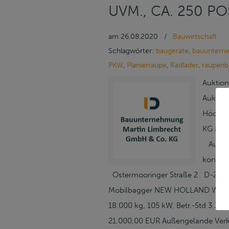
UVM., CA. 250 P
am
26.08.2020
/
Bauwirtschaft
Schlagwörter:
baugeräte
,
bauuntern
PKW
,
Planierraupe
,
Radlader
,
raupenb
Auktion
Auktion
Höchst
KG aus 
Aufgrun
kontak
Ostermooringer Straße 2 D-25899
Mobilbagger NEW HOLLAND WE170C,
18.000 kg, 105 kW, Betr.-Std 3.33
21.000,00 EUR Außengelände Verkau