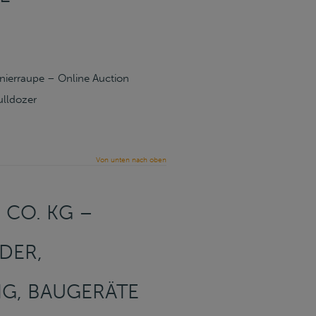
nierraupe – Online Auction
ulldozer
Von unten nach oben
CO. KG –
DER,
NG, BAUGERÄTE