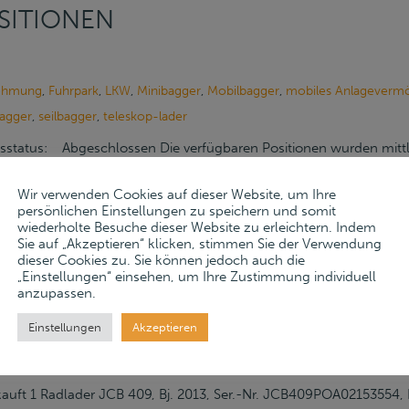
OSITIONEN
ehmung
,
Fuhrpark
,
LKW
,
Minibagger
,
Mobilbagger
,
mobiles Anlageverm
agger
,
seilbagger
,
teleskop-lader
sstatus: Abgeschlossen Die verfügbaren Positionen wurden mittler
 ist somit abgeschlossen. Online-Auktion Im Auftrag der Berechti
Wir verwenden Cookies auf dieser Website, um Ihre
gebot die gepflegten Maschinen und Anlagen der Bauunternehm
persönlichen Einstellungen zu speichern und somit
wiederholte Besuche dieser Website zu erleichtern. Indem
Niebüll in einer Online-Auktion auf unserer Auktionsplattform
Sie auf „Akzeptieren“ klicken, stimmen Sie der Verwendung
d der aktuellen COVID-19 Situation bitten wir um vorherige Anm
dieser Cookies zu. Sie können jedoch auch die
„Einstellungen“ einsehen, um Ihre Zustimmung individuell
tieren Sie uns zur Terminabstimmung. Bauunternehmung Mart
anzupassen.
 Niebüll Google Maps » Formular COVID-Selbsterklärung Verkau
Einstellungen
Akzeptieren
 Bj. 2011, WE170C ( Hydraulic Excavator )Typ Nr. N317*00, I
2, ohne Anbaugerät UVV bis 11/2020 JETZT BIETEN » Startpreis: 15
ft 1 Radlader JCB 409, Bj. 2013, Ser.-Nr. JCB409POA02153554, Be