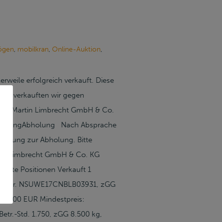
ögen
,
mobilkran
,
Online-Auktion
,
weile erfolgreich verkauft. Diese
gten verkauften wir gegen
ung Martin Limbrecht GmbH & Co.
. AbholungAbholung Nach Absprache
eldung zur Abholung. Bitte
in Limbrecht GmbH & Co. KG
fte Positionen Verkauft 1
dent-Nr. NSUWE17CNBLB03931, zGG
.750,00 EUR Mindestpreis:
tr.-Std. 1.750, zGG 8.500 kg,