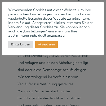
einer Online-Auktion und einem darauf
Wir verwenden Cookies auf dieser Website, um Ihre
folgenden Freiverkauf auf unserer
persönlichen Einstellungen zu speichern und somit
wiederholte Besuche dieser Website zu erleichtern.
Auktionsplattform. AbholungAbholung
Indem Sie auf „Akzeptieren“ klicken, stimmen Sie der
Verwendung dieser Cookies zu. Sie können jedoch
Nach Vereinbarung Fresenius Kabi
auch die „Einstellungen“ einsehen, um Ihre
Deutschland GmbH Daimlerstr. 22 D–
Zustimmung individuell anzupassen.
61352 Bad Homburg Google Maps »
Einstellungen
Akzeptieren
Hinweise zur Abholung Alle Personen, die
an einer Demontage erworbener Maschinen
und Anlagen und dessen Abholung beteiligt
sind oder diese Demontage beaufsichtigen,
müssen zwingend im Vorfeld ein vom
Verkäufer zur Verfügung gestelltes
Merkblatt "Sicherheitstechnische
Grundlagen für den Rückbau" ausfüllen
und persönlich unterschreiben. Dieses