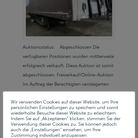
Auktionsstatus: Abgeschlossen Die
verfügbaren Positionen wurden mittlerweile
erfolgreich verkauft. Diese Auktion ist somit
abgeschlossen. Freiverkauf/Online-Auktion
Im Auftrag der Berechtigten versteigerten
wir gegen Höchstgebot die Maschinen und
Wir verwenden Cookies auf dieser Website, um Ihre
Anlagen der Ziegler Logistik GmbH aus
persönlichen Einstellungen zu speichern und somit
Wiesau in einer Online-Auktion und einem
wiederholte Besuche dieser Website zu erleichtern.
Indem Sie auf „Akzeptieren“ klicken, stimmen Sie der
darauf folgenden Freiverkauf auf unserer
Verwendung dieser Cookies zu. Sie können jedoch
auch die „Einstellungen“ einsehen, um Ihre
Auktionsplattform. AbholungAbholung
Zustimmung individuell anzupassen.