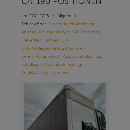
CA. 190 POSITIONEN
am
29.04.2025
/
Allgemein
Schlagwörter:
2-Achs-Kurzholzanhänger
,
Anlagen
,
Auflieger LKW
,
ca. 190 Positionen
,
Freiverkauf
,
Fuhrpark
,
LKW
,
LKW-/Auflieger-Reifen
,
Maschinen
,
Online-Auktion
,
PKW
,
Plateau-Sattelauflieger
,
Sattelkipper
,
Schubbodenauflieger
,
Werkstatt-Regallager uvm.