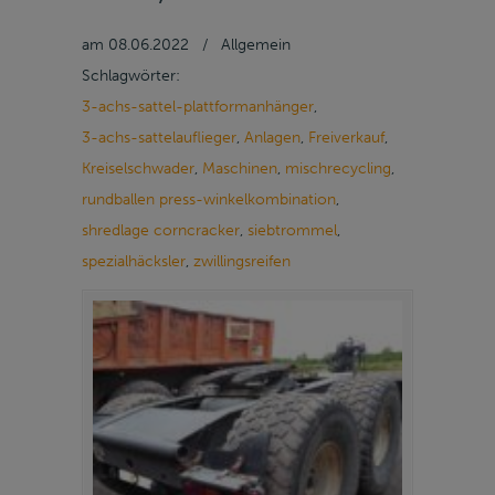
am
08.06.2022
/
Allgemein
Schlagwörter:
3-achs-sattel-plattformanhänger
,
3-achs-sattelauflieger
,
Anlagen
,
Freiverkauf
,
Kreiselschwader
,
Maschinen
,
mischrecycling
,
rundballen press-winkelkombination
,
shredlage corncracker
,
siebtrommel
,
spezialhäcksler
,
zwillingsreifen