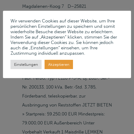
Magdalenen-Koog 7 D–25821
Reußenköge Google Maps » Verkaufte
Wir verwenden Cookies auf dieser Website, um Ihre
Positionen Verkauft 1
persönlichen Einstellungen zu speichern und somit
wiederholte Besuche dieser Website zu erleichtern.
Gülleseparationswagen BÖRGER RR 6000
Indem Sie auf „Akzeptieren“ klicken, stimmen Sie der
V2, Bj. 2016, für Gülle und Biogasanlagen,
Verwendung dieser Cookies zu. Sie können jedoch
auch die „Einstellungen“ einsehen, um Ihre
Schlauchaufnahme, Förderpumpe,
Zustimmung individuell anzupassen.
Steuerung, Fabr. Siemens, Typ Simatic HMI,
Einstellungen
Akzeptieren
6 Separatoren, 3 Ladetrichter, Dieselmotor,
Fabr. Ferbo, Typ FE110 P-S-A, Bj. 2017, Ser.-
Nr. 200133, 100 kVa, Betr.-Std. 3.785,
Förderband, teleskopierbar, zur
Ausbringung von Reststoffen JETZT BIETEN
» Startpreis: 59.250,00 EUR Mindestpreis:
79.000,00 EUR Außenbereich Unter
Vorbehalt Verkauft 1 Maisdrille LEMKEN