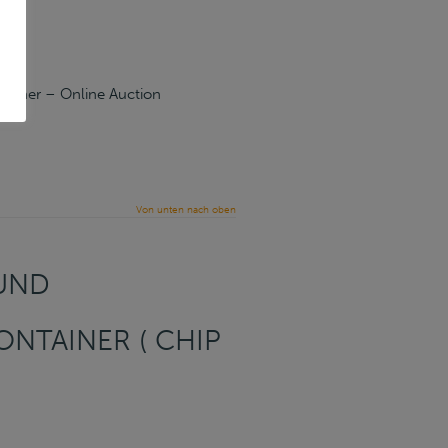
ntainer – Online Auction
Von unten nach oben
 UND
CONTAINER ( CHIP