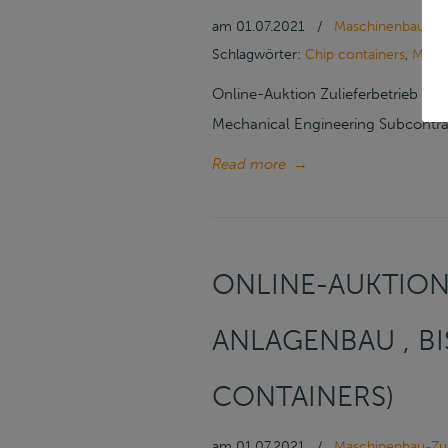
am
01.07.2021
/
Maschinenbau-Zul
Schlagwörter:
Chip containers
,
Mecha
Online-Auktion Zulieferbetrieb Ma
Mechanical Engineering Subcontract
Read more
→
ONLINE-AUKTION
ANLAGENBAU , BIS
CONTAINERS)
am
01.07.2021
/
Maschinenbau-Zul