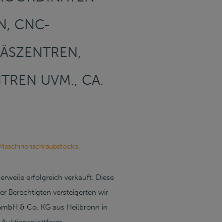
N, CNC-
RÄSZENTREN,
REN UVM., CA.
aschinenschraubstöcke
,
weile erfolgreich verkauft. Diese
r Berechtigten versteigerten wir
GmbH & Co. KG aus Heilbronn in