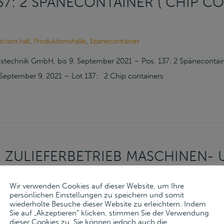
137: 2 SPÄNECONTAINER ( CHIP C
ction hall
,
Produktionshalle
,
Spänecontainer
technik GmbH, bis 9. September 2021 – Pos. 137: 2 Spänecontai
September 9, 2021 – Lot 137: 2 Chip containers
 ZULIEFERBETRIEB MASCHINEN-
 22.7.2021 – POS. 325: 2 SPÄNE
Wir verwenden Cookies auf dieser Website, um Ihre
persönlichen Einstellungen zu speichern und somit
wiederholte Besuche dieser Website zu erleichtern. Indem
Sie auf „Akzeptieren“ klicken, stimmen Sie der Verwendung
dieser Cookies zu. Sie können jedoch auch die