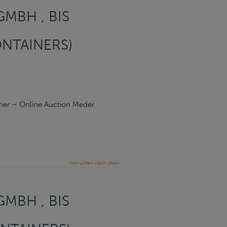
MBH , BIS
ONTAINERS)
ner – Online Auction Meder
Von unten nach oben
MBH , BIS