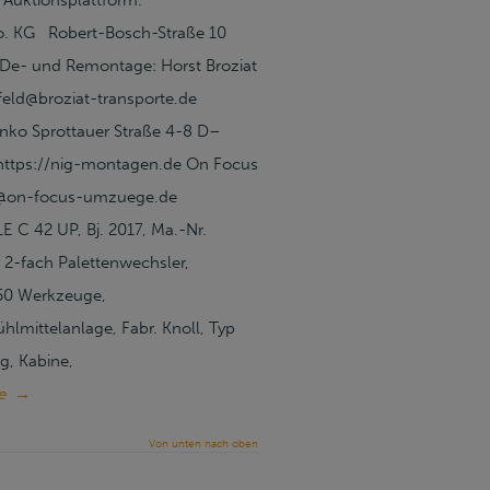
 Auktionsplattform.
. KG Robert-Bosch-Straße 10
De- und Remontage: Horst Broziat
eld@broziat-transporte.de
enko Sprottauer Straße 4-8 D–
https://nig-montagen.de On Focus
fo@on-focus-umzuege.de
 C 42 UP, Bj. 2017, Ma.-Nr.
 2-fach Palettenwechsler,
250 Werkzeuge,
mittelanlage, Fabr. Knoll, Typ
g, Kabine,
e
→
Von unten nach oben