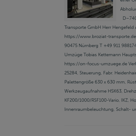
einer O
Abholu
D–7408
Transporte GmbH Herr Hengefeld A
https://www.broziat-transporte.d
90475 Nürnberg T +49 911 988174
Umzüge Tobias Kettemann Haupts
https://on-focus-umzuege.de Verk
25284, Steuerung, Fabr. Heidenha
Palettengröße 630 x 630 mm, Rüst
Werkzeugaufnahme HSK63, Drehzahl
KF200/1000/RSF100-Vario, IKZ, Ho
Innenraumbeleuchtung, Schalt- u