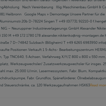
nline-Auktion und einem darauf folgenden Freiverkauf auf unserer
ngAbholung Nach Vereinbarung Illig Maschinenbau GmbH & Co
1 Heilbronn Google Maps » Demontage Unsere Partner für die 
luminiumstr.20b D-78224 Singen T +49 (0)7731 92210-0 f.hengef
e NIG – Neuruppiner Industrieverlagerungs GmbH Alexander Nikit
 150 M +49 172 1780 178 alexander.nikitenko@nig-montagen.de 
traße 7 D–74842 Sulzbach (Billigheim) T +49 6265 6983950 in
aufte Positionen Verkauft 1 5-Achs- Bearbeitungszentrum HERMLE
in, Typ TNC640, 5 Achsen, Verfahrweg X/Y/Z 800 x 800 x 550 mm,
platz, Werkzeugwechsler/ Zusatzwerkzeugwechsler für insges. 
 max. 25.000 U/min, Lasermesssystem, Fabr. Blum, Kompaktkühl
chdruckpumpe, Fabr. Grundfos, Späneförderer, Ölnebelabsaugun
nd Steuerschränke, ca. 120 Werkzeugaufnahmen HSK63
Read mor