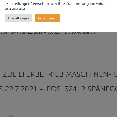
„Einstellungen“ einsehen, um Ihre Zustimmung individuell
ieferbetrieb
anzupassen.
nische Bearbeitung
,
Spänecontainer
Einstellungen
Akzeptieren
schinen- und Anlagenbau, bis 22. Juli 2021 – Pos. 325: 2 Späneco
or , until July 22, 2021 – Lot 325: 2 Chip containers
 ZULIEFERBETRIEB MASCHINEN-
 22.7.2021 – POS. 324: 2 SPÄNE
ieferbetrieb