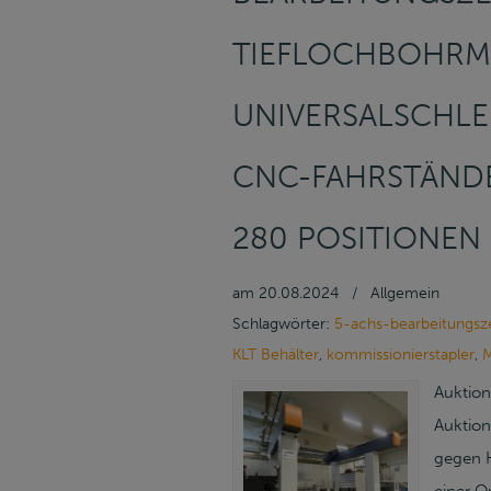
TIEFLOCHBOHRMA
UNIVERSALSCHLE
CNC-FAHRSTÄNDE
280 POSITIONEN
am
20.08.2024
/
Allgemein
Schlagwörter:
5-achs-bearbeitungs
KLT Behälter
,
kommissionierstapler
,
M
Auktion
Auktion
gegen H