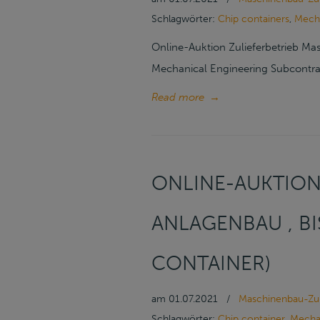
Schlagwörter:
Chip containers
,
Mecha
Online-Auktion Zulieferbetrieb Ma
Mechanical Engineering Subcontract
Read more
→
ONLINE-AUKTION
ANLAGENBAU , BIS
CONTAINER)
am
01.07.2021
/
Maschinenbau-Zul
Schlagwörter:
Chip container
,
Mecha