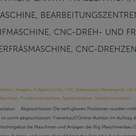
SCHINE, BEARBEITUNGSZENTRE
IFMASCHINE, CNC-DREH- UND F
RFRÄSMASCHINE, CNC-DREHZENT
zentrum
,
Anlagen
,
Aufspanntürme
,
CNC
,
Elektrisches Markiergerät
,
HD-M
aschinen
,
Portalmessmaschine
,
Spänecontainer
,
Wandschwenkkran
sstatus: Abgeschlossen Die verfügbaren Positionen wurden mittler
 ist somit abgeschlossen. Freiverkauf/Online-Auktion Im Auftrag de
öchstgebot die Maschinen und Anlagen der Illig Maschinenbau 