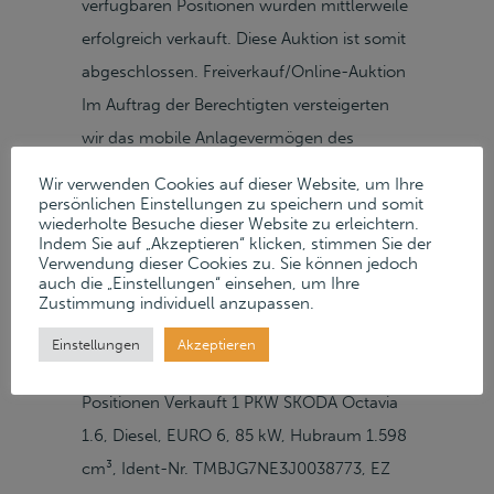
verfügbaren Positionen wurden mittlerweile
erfolgreich verkauft. Diese Auktion ist somit
abgeschlossen. Freiverkauf/Online-Auktion
Im Auftrag der Berechtigten versteigerten
wir das mobile Anlagevermögen des
Fotostudios Studio 11d GmbH aus
Wir verwenden Cookies auf dieser Website, um Ihre
persönlichen Einstellungen zu speichern und somit
Pforzheim in einer Online-Auktion und
wiederholte Besuche dieser Website zu erleichtern.
einem darauf folgenden Freiverkauf auf
Indem Sie auf „Akzeptieren“ klicken, stimmen Sie der
Verwendung dieser Cookies zu. Sie können jedoch
unserer Auktionsplattform.
auch die „Einstellungen“ einsehen, um Ihre
Zustimmung individuell anzupassen.
AbholungAbholung Nach Vereinbarung
Studio 11d GmbH Dennigstraße 5 D–
Einstellungen
Akzeptieren
75179 Pforzheim Google Maps » Verkaufte
Positionen Verkauft 1 PKW SKODA Octavia
1.6, Diesel, EURO 6, 85 kW, Hubraum 1.598
cm³, Ident-Nr. TMBJG7NE3J0038773, EZ