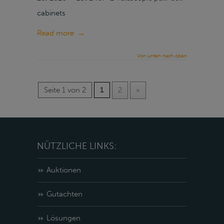
cabinets
Read more
→
Von unten nach oben
Seite 1 von 2
1
2
»
NÜTZLICHE LINKS:
Auktionen
Gutachten
Lösungen