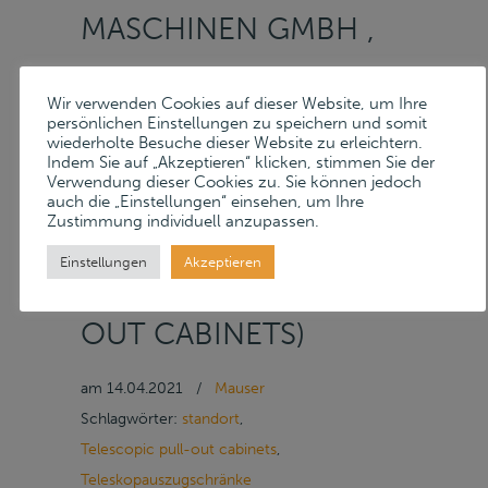
MASCHINEN GMBH ,
BIS 19.4.2021 – POS.
Wir verwenden Cookies auf dieser Website, um Ihre
persönlichen Einstellungen zu speichern und somit
293: 3
wiederholte Besuche dieser Website zu erleichtern.
Indem Sie auf „Akzeptieren“ klicken, stimmen Sie der
Verwendung dieser Cookies zu. Sie können jedoch
auch die „Einstellungen“ einsehen, um Ihre
TELESKOPAUSZUGSCHRÄNK
Zustimmung individuell anzupassen.
Einstellungen
( TELESCOPIC PULL-
Akzeptieren
OUT CABINETS)
am
14.04.2021
/
Mauser
Schlagwörter:
standort
,
Telescopic pull-out cabinets
,
Teleskopauszugschränke