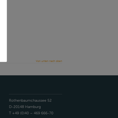
Von unten nach oben
Rothenbaumchaussee 52
D-20148 Hamburg
T +49 (0)40 – 469 666-70