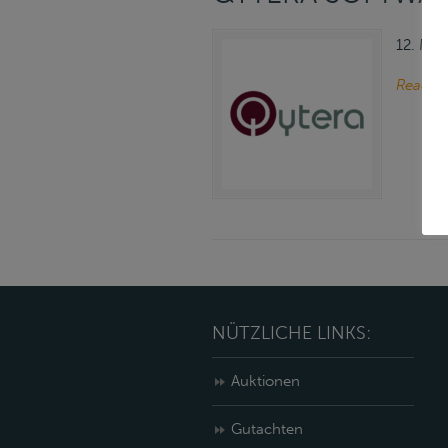
12. Mär
Read m
NÜTZLICHE LINKS:
Auktionen
Gutachten