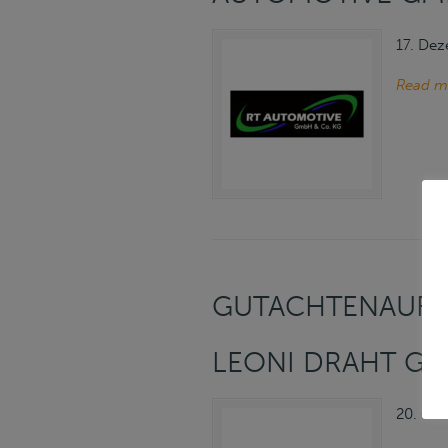
17. De
Read m
GUTACHTENAUFT
LEONI DRAHT G
20. Okt