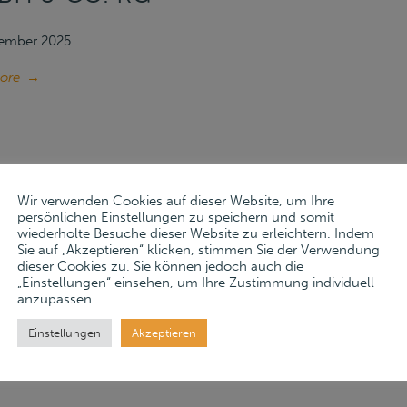
zember 2025
ore
→
Wir verwenden Cookies auf dieser Website, um Ihre
persönlichen Einstellungen zu speichern und somit
wiederholte Besuche dieser Website zu erleichtern. Indem
Sie auf „Akzeptieren“ klicken, stimmen Sie der Verwendung
dieser Cookies zu. Sie können jedoch auch die
RAG FÜR DAS MOBILE ANLAGEV
„Einstellungen“ einsehen, um Ihre Zustimmung individuell
anzupassen.
MBH
Einstellungen
Akzeptieren
ober 2023