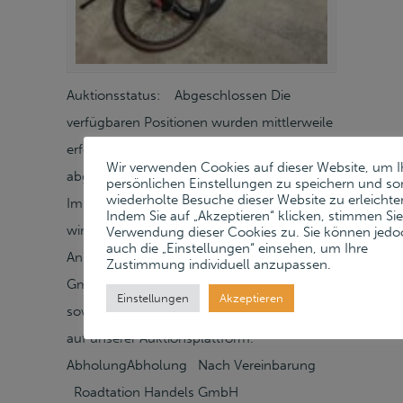
Auktionsstatus: Abgeschlossen Die
verfügbaren Positionen wurden mittlerweile
erfolgreich verkauft. Diese Auktion ist somit
Wir verwenden Cookies auf dieser Website, um I
abgeschlossen. Freiverkauf/Online-Auktion
persönlichen Einstellungen zu speichern und so
wiederholte Besuche dieser Website zu erleichte
Im Auftrag der Berechtigten versteigerten
Indem Sie auf „Akzeptieren“ klicken, stimmen Sie
wir gegen Höchstgebot das mobile
Verwendung dieser Cookies zu. Sie können jedo
auch die „Einstellungen“ einsehen, um Ihre
Anlagevermögen der Roadtation Handels
Zustimmung individuell anzupassen.
GmbH aus Dresden in einer Online-Auktion
Einstellungen
Akzeptieren
sowie einem darauf folgenden Freiverkauf
auf unserer Auktionsplattform.
AbholungAbholung Nach Vereinbarung
Roadtation Handels GmbH