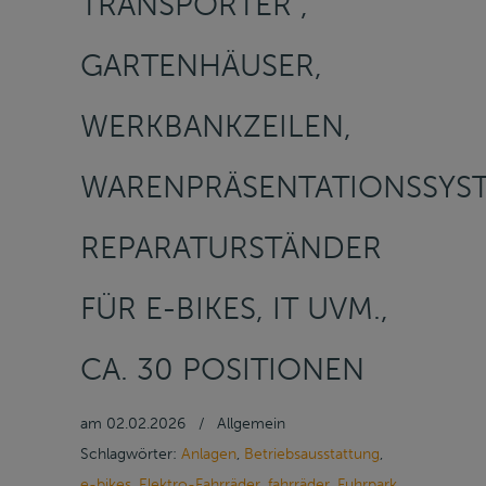
TRANSPORTER ,
GARTENHÄUSER,
WERKBANKZEILEN,
WARENPRÄSENTATIONSSYST
REPARATURSTÄNDER
FÜR E-BIKES, IT UVM.,
CA. 30 POSITIONEN
am
02.02.2026
/
Allgemein
Schlagwörter:
Anlagen
,
Betriebsausstattung
,
e-bikes
,
Elektro-Fahrräder
,
fahrräder
,
Fuhrpark
,