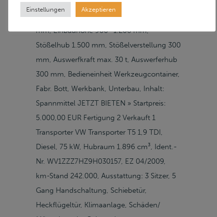
PYXTuS 100.1/4000, Ser.-Nr. 39443,
Einstellungen
Akzeptieren
Presskraft 100 t, Schiebetisch 4.000 x 2.500
mm, Einbauhöhe 900 -1.200 mm,
Stößelhub 1.500 mm, Stößelverstellung 300
mm, Auswerfkraft max. 30 t, Auswerferhub
300 mm, Bedieneinheit Werkzeugcontainer,
Fabr. Bott, Werkbank, Unterbau, Inhalt:
Spannmittel JETZT BIETEN » Startpreis:
5.000,00 EUR Fertigung 2 Verkauft 1
Transporter VW Transporter T5 1,9 TDI,
Diesel, 75 kW, Hubraum 1.896 cm³, Ident.-
Nr. WV1ZZZ7HZ9H030157, EZ 04/2009,
km-Stand 242.000, Ausstattung: 3 Sitzer, 5
Gang Handschaltung, Schiebetür,
Heckflügeltür, Klimaanlage, Schäden/