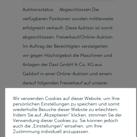
Auktionsstatus: Abgeschlossen Die
verfügbaren Positionen wurden mittlerweile
erfolgreich verkauft. Diese Auktion ist somit
abgeschlossen. Freiverkauf/Online-Auktion
Im Auftrag der Berechtigten versteigerten
wir gegen Höchstgebot die Maschinen und
Anlagen der Dast GmbH & Co. KG aus
Gaildorf in einer Online-Auktion und einem
darauf folgenden Freiverkauf auf unserer
Auktionsplattform. AbholungAbholung
Wir verwenden Cookies auf dieser Website, um Ihre
Nach Vereinbarung Dast GmbH & Co. KG
persönlichen Einstellungen zu speichern und somit
wiederholte Besuche dieser Website zu erleichtern.
In der Eschenau 7 D–74405 Gaildorf
Indem Sie auf „Akzeptieren“ klicken, stimmen Sie der
Google Maps » Verkaufte Positionen
Verwendung dieser Cookies zu. Sie können jedoch
auch die „Einstellungen“ einsehen, um Ihre
Verkauft 1 Probierpresse VEB ERFURT
Zustimmung individuell anzupassen.