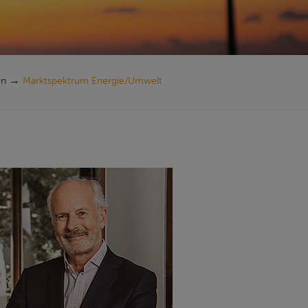
→
en
Marktspektrum Energie/Umwelt