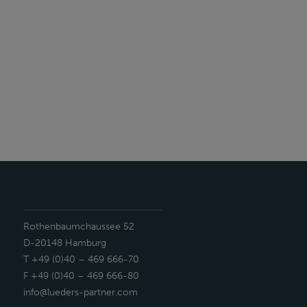
Rothenbaumchaussee 52
D-20148 Hamburg
T +49 (0)40 – 469 666-70
F +49 (0)40 – 469 666-80
info@lueders-partner.com