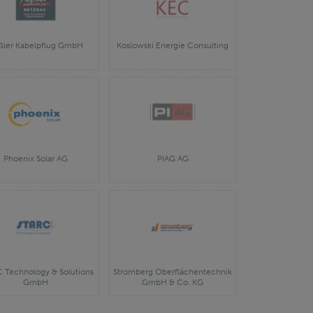
ßler Kabelpflug GmbH
Koslowski Energie Consulting
Phoenix Solar AG
PIAG AG
 Technology & Solutions
Stromberg Oberflächentechnik
GmbH
GmbH & Co. KG