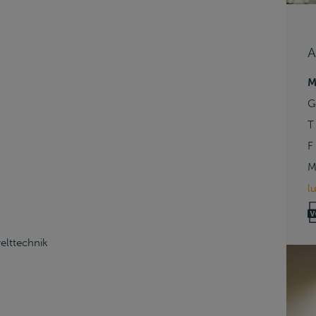
A
M
G
T
F
M
l
lttechnik