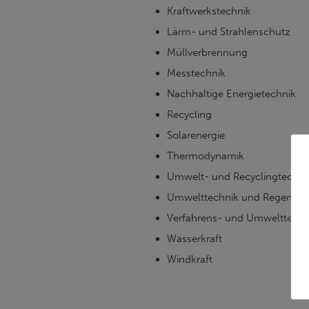
Kraftwerkstechnik
Lärm- und Strahlenschutz
Müllverbrennung
Messtechnik
Nachhaltige Energietechnik
Recycling
Solarenergie
Thermodynamik
Umwelt- und Recyclingtechni
Umwelttechnik und Regenerat
Verfahrens- und Umwelttechn
Wasserkraft
Windkraft