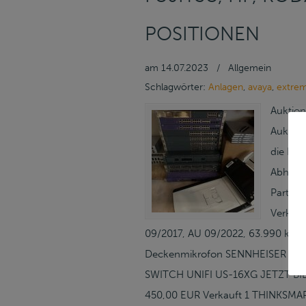
POSITIONEN
am
14.07.2023
/
Allgemein
Schlagwörter:
Anlagen
,
avaya
,
extre
Auktion
Auktion
die IT-
Abholun
Partne
Verkau
09/2017, AU 09/2022, 63.990 km, A
Deckenmikrofon SENNHEISER SL Cei
SWITCH UNIFI US-16XG JETZT BIET
450,00 EUR Verkauft 1 THINKSMAR