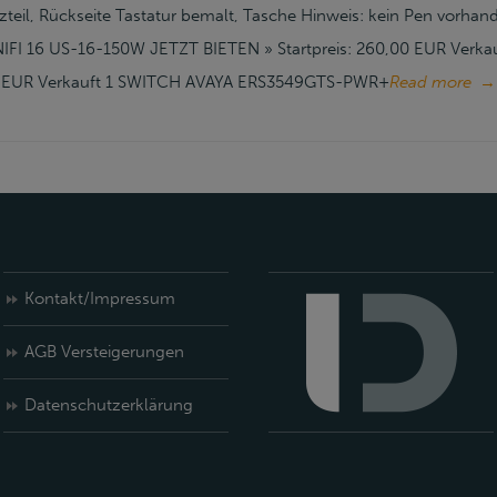
tzteil, Rückseite Tastatur bemalt, Tasche Hinweis: kein Pen vorhan
FI 16 US-16-150W JETZT BIETEN » Startpreis: 260,00 EUR Verkau
,00 EUR Verkauft 1 SWITCH AVAYA ERS3549GTS-PWR+
Read more
→
Kontakt/Impressum
AGB Versteigerungen
Datenschutzerklärung