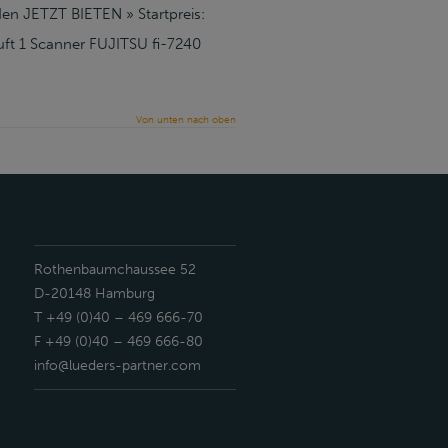
den JETZT BIETEN » Startpreis:
ft 1 Scanner FUJITSU fi-7240
Von unten nach oben
Rothenbaumchaussee 52
D-20148 Hamburg
T +49 (0)40 – 469 666-70
F +49 (0)40 – 469 666-80
info@lueders-partner.com