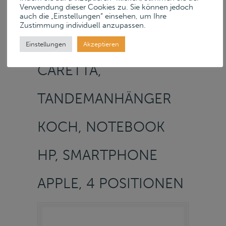
Verwendung dieser Cookies zu. Sie können jedoch
NORDKOPP GMBH –
auch die „Einstellungen“ einsehen, um Ihre
Zustimmung individuell anzupassen.
MINI-WOHNWAGEN
Einstellungen
Akzeptieren
CARETTA,
TANDEMANHÄNGER
KOCH, NOTEBOOK
HP, SMARTPHONE
APPLE, 4 POSITIONEN