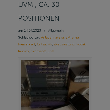
UVM., CA. 30
POSITIONEN
am
14.07.2023
/
Allgemein
Schlagwörter:
Anlagen
,
avaya
,
extreme
,
Freiverkauf
,
fujitsu
,
HP
,
it-ausrüstung
,
kodak
,
lenovo
,
microsoft
,
unifi