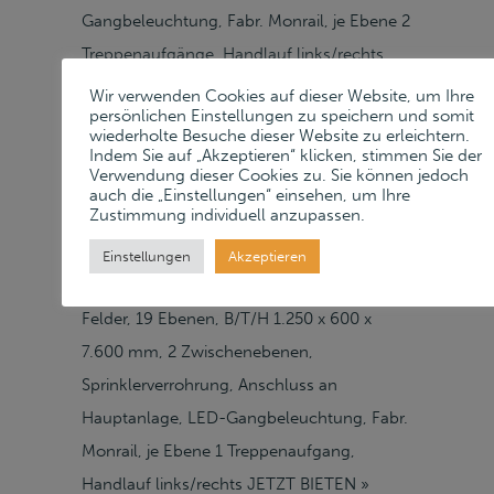
Gangbeleuchtung, Fabr. Monrail, je Ebene 2
Treppenaufgänge, Handlauf links/rechts
JETZT BIETEN » Startpreis: 20.000,00 EUR
Wir verwenden Cookies auf dieser Website, um Ihre
persönlichen Einstellungen zu speichern und somit
Mindestpreis: 35.000,00 EUR Halle 4
wiederholte Besuche dieser Website zu erleichtern.
Verkauft 1 Fachbodenregalanlage BITO Flex
Indem Sie auf „Akzeptieren“ klicken, stimmen Sie der
Verwendung dieser Cookies zu. Sie können jedoch
5.0, Bj. 2020, ca. 8.740 Fachböden,
auch die „Einstellungen“ einsehen, um Ihre
Zustimmung individuell anzupassen.
Auftrags-Nr. SO0170744, 3-geschossig,
Fachlast 100 kg, Feldlast 1.700 kg,
Einstellungen
Akzeptieren
Fachbodenabstand max. 700 mm, 460
Felder, 19 Ebenen, B/T/H 1.250 x 600 x
7.600 mm, 2 Zwischenebenen,
Sprinklerverrohrung, Anschluss an
Hauptanlage, LED-Gangbeleuchtung, Fabr.
Monrail, je Ebene 1 Treppenaufgang,
Handlauf links/rechts JETZT BIETEN »